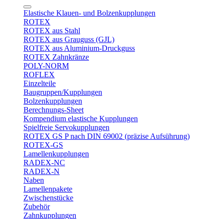
Elastische Klauen- und Bolzenkupplungen
ROTEX
ROTEX aus Stahl
ROTEX aus Grauguss (GJL)
ROTEX aus Aluminium-Druckguss
ROTEX Zahnkränze
POLY-NORM
ROFLEX
Einzelteile
Baugruppen/Kupplungen
Bolzenkupplungen
Berechnungs-Sheet
Kompendium elastische Kupplungen
Spielfreie Servokupplungen
ROTEX GS P nach DIN 69002 (präzise Aufsührung)
ROTEX-GS
Lamellenkupplungen
RADEX-NC
RADEX-N
Naben
Lamellenpakete
Zwischenstücke
Zubehör
Zahnkupplungen