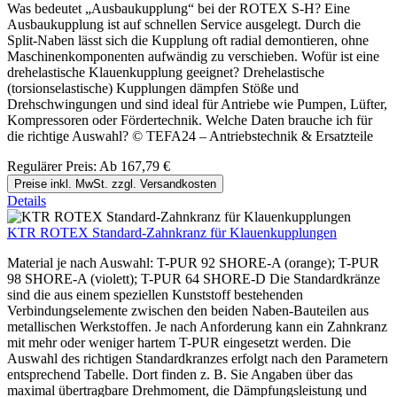
Was bedeutet „Ausbaukupplung“ bei der ROTEX S-H? Eine
Ausbaukupplung ist auf schnellen Service ausgelegt. Durch die
Split-Naben lässt sich die Kupplung oft radial demontieren, ohne
Maschinenkomponenten aufwändig zu verschieben. Wofür ist eine
drehelastische Klauenkupplung geeignet? Drehelastische
(torsionselastische) Kupplungen dämpfen Stöße und
Drehschwingungen und sind ideal für Antriebe wie Pumpen, Lüfter,
Kompressoren oder Fördertechnik. Welche Daten brauche ich für
die richtige Auswahl? © TEFA24 – Antriebstechnik & Ersatzteile
Regulärer Preis:
Ab
167,79 €
Preise inkl. MwSt. zzgl. Versandkosten
Details
KTR ROTEX Standard-Zahnkranz für Klauenkupplungen
Material je nach Auswahl: T-PUR 92 SHORE-A (orange); T-PUR
98 SHORE-A (violett); T-PUR 64 SHORE-D Die Standardkränze
sind die aus einem speziellen Kunststoff bestehenden
Verbindungselemente zwischen den beiden Naben-Bauteilen aus
metallischen Werkstoffen. Je nach Anforderung kann ein Zahnkranz
mit mehr oder weniger hartem T-PUR eingesetzt werden. Die
Auswahl des richtigen Standardkranzes erfolgt nach den Parametern
entsprechend Tabelle. Dort finden z. B. Sie Angaben über das
maximal übertragbare Drehmoment, die Dämpfungsleistung und