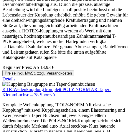
Drehmomentübertragung aus. Durch die präzise, allseitige
Bearbeitung wird die Laufeigenschaft positiv beeinflusst und die
Lebensdauer der Kupplung erheblich erhöht. Sie geben Gewähr für
eine drehschwingungsdämpfende Kraftübertragung und nehmen
Stöße auf, die von ungleichmäßig arbeitenden Kraftmaschinen
ausgehen. ROTEX-Kupplungen werden ab Werk mit dem
neuartigen, hochtemperaturbeständigen Zahnkranzmaterial T-
PUR ausgeliefert, welches in drei Härtegraden verfügbar
ist.Datenblatt Zahnkränze. Für genaue Abmessungen, Bauteilformen
und Leistungsdaten rufen Sie bitte die unten aufgeführte
Katalogseite auf.Katalogseite
Regulärer Preis:
Ab
13,93 €
Preise inkl. MwSt. zzgl. Versandkosten
Details
KTR Wellenkupplung komplett POLY-NORM AR Taper-
Klemmbuchse – 78 Shore-A
Komplette Wellenkupplung "POLY-NORM AR elastische
Kupplung" mit zwei Kupplungsschalen, einem Elastomerring und
zwei pasenden Taper-Buchsen mit jeweils eingestelltem
Wellendurchmesser. Die POLY-NORM-Kupplung zeichnet sich
durch folgende Merkmal aus:- Axial steckbar- Kurz bauende
Konstruktion- Einsatz in nahezu allen Bereichen, wie z. B.