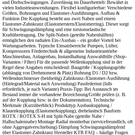
und Drehschwingungen. Zuverlässig im Dauerbetrieb: Bewährt in
vielen Industrieanwendungen. Flexibel konfigurierbar: Verschiedene
Größen, Bohrungen und Elastomer-Ausführungen. Aufbau &
Funktion Die Kupplung besteht aus zwei Naben und einem
Elastomer-Zahnkranz (Elastomerstern/Elastomerring). Dieser sorgt
für Schwingungsdämpfung und eine torsionselastische
Kraftübertragung. Die Split-Naben (geteilte Nabenhälften)
ermöglichen den radialen Ein-/Ausbau – ein großer Vorteil bei
Wartungsarbeiten. Typische Einsatzbereiche Pumpen, Lüfter,
Kompressoren Fördertechnik & allgemeine Industrieantriebe
Maschinenbau, Anlagenbau, Instandhaltung Auswahlhilfe (Shop-
Varianten / Filter) Für die passende Wellenkupplung sind in der
Regel diese Angaben entscheidend: Baugröße / Kupplungsgröße
(abhängig von Drehmoment & Platz) Bohrung D1 / D2 bzw.
Wellendurchmesser (beidseitig) Zahnkranz-/Elastomer-Ausführung
(Härtegrad/Material nach Anwendung) Passfedernut (falls
erforderlich, je nach Variante) Praxis-Tipp: Bei Austausch im
Bestand immer die vorhandene Bezeichnung/Größe prüfen (z. B.
auf der Kupplung bzw. in der Dokumentation). Technische
Merkmale (Kurzüberblick) Produkttyp Ausbaukupplung /
Klauenkupplung (Elastomerkupplung), drehelastisch Bauform
ROTX / ROTEX S-H mit Split-Nabe (geteilte Nabe /
Halbschalennabe) Montage Radial montierbar (servicefreundlich, oft
ohne Aggregatverschiebung) Dämpfung Schwingungsdämpfend
über Elastomer-Zahnkranz Hersteller KTR FAQ – häufige Fragen