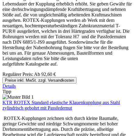
Lebensdauer der Kupplung erheblich erhöht. Sie geben Gewähr für
eine drehschwingungsdämpfende Kraftübertragung und nehmen
Stöße auf, die von ungleichmäßig arbeitenden Kraftmaschinen
ausgehen. ROTEX-Kupplungen werden ab Werk mit dem
neuartigen, hochtemperaturbeständigen Zahnkranzmaterial T-
PUR® ausgeliefert, welches in drei Härtegraden verfügbar ist. Die
Bohrungen werden mit der Toleranz H7 und die Passfedernuten
nach DIN 6885/1-JS9 ausgeführt. Sonderwünsche für die
Herstellung der Nabenbohrung fragen Sie bitte vor der Bestellung
bei uns an. Für genaue Abmessungen, Bauteilformen und
Leistungsdaten rufen Sie bitte die unten
aufgeführte Katalogseite auf.
Regulärer Preis:
Ab
92,60 €
Preise inkl. MwSt. zzgl. Versandkosten
Details
Tipp
KTR ROTEX Standard elastische Klauenkupplung aus Stahl
zylindrisch gebohrt mit Passfedernut
ROTEX-Kupplungen zeichnen sich durch kleine Baumaße,
geringe Gewichte und niedrige Schwungmomente bei hoher
Drehmomentübertragung aus. Durch die präzise, allseitige
Bearbeitung wird die Laufeigenschaft positiv beeinflusst und die