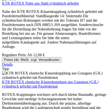
KTR ROTEX Nabe aus Stahl zylindrisch gebohrt
Nabe der KTR ROTEX-Klauenkupplung zylindrisch gebohrt mit
PassfedernutMaterial: StahlBaugroße 14: Sinterstahl Die
zylindrischen Bohrungen werden mit der Toleranz H7 und die
Passfedernuten nach DIN 6885/1-JS9 ausgeführt. Sonderwünsche
für die Herstellung der Nabenbohrung fragen Sie bitte vor der
Bestellung bei uns an. Für genaue Abmessungen, Bauteilformen
und Leistungsdaten rufen Sie bitte die unten
aufgeführte Katalogseite auf. Andere Nabenausführungen auf
Anfrage.
Regulärer Preis:
Ab
12,06 €
Preise inkl. MwSt. zzgl. Versandkosten
Details
Tipp
KTR ROTEX elastische Klauenkupplung aus Grauguss (GJL)
zylindrisch gebohrt mit Passfedernut
ROTEX-Kupplungen zeichnen sich durch kleine Baumaße, geringe
Gewichte und niedrige Schwungmomente bei hoher
Drehmomentübertragung aus. Durch die präzise, allseitige
Bearbeitung wird die Laufeigenschaft positiv beeinflusst und die