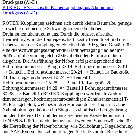
KTR ROTEX elastische Klauenkupplung aus Aluminium
Druckguss (Al-D)
ROTEX-Kupplungen zeichnen sich durch kleine Baumaße, geringe
Gewichte und niedrige Schwungmomente bei hoher
Drehmomentübertragung aus. Durch die präzise, allseitige
Bearbeitung wird die Laufeigenschaft positiv beeinflusst und die
Lebensdauer der Kupplung erheblich erhöht. Sie geben Gewähr für
eine drehschwingungsdämpfende Kraftübertragung und nehmen
Stöße auf, die von ungleichmäßig arbeitenden Kraftmaschinen
ausgehen. Die Ausführung der Naben erfolgt entsprechend der
Bohrungsdurchmesser: Baugröße 19: Bohrungsdurchmesser 8-19
=> Bauteil 1 Bohrungsdurchmesser 20-24 => Bauteil 1a Baugröße
24: Bohrungsdurchmesser 10-24 => Bauteil 1
Bohrungsdurchmesser 25-28 => Bauteil 1a Baugroße 28:
Bohrungsdurchmesser 14-28 => Bauteil 1 Bohrungsdurchmesser
30-38 => Bauteil 1a ROTEX-Kupplungen werden ab Werk mit
dem neuartigen, hochtemperaturbeständigen Zahnkranzmaterial T-
PUR ausgeliefert, welches in drei Härtegraden verfügbar ist. Die
Nabenbohrungen können im Shop als zylindrische Fertigbohrung
mit der Tolerenz H7 und der entsprechenden Passfedernut nach
DIN 6885/1-JS9 einfach hinzugebucht werden. Sonderwünsche für
die Herstellung der Nabenbohrung, wie Zollbohrung, Kegelbohrung
und SAE-Evolventverzahnung fragen Sie bitte vor der Bestellung