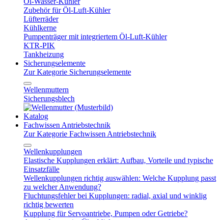
Öl-Wasser-Kühler
Zubehör für Öl-Luft-Kühler
Lüfterräder
Kühlkerne
Pumpenträger mit integriertem Öl-Luft-Kühler
KTR-PIK
Tankheizung
Sicherungselemente
Zur Kategorie Sicherungselemente
Wellenmuttern
Sicherungsblech
Katalog
Fachwissen Antriebstechnik
Zur Kategorie Fachwissen Antriebstechnik
Wellenkupplungen
Elastische Kupplungen erklärt: Aufbau, Vorteile und typische
Einsatzfälle
Wellenkupplungen richtig auswählen: Welche Kupplung passt
zu welcher Anwendung?
Fluchtungsfehler bei Kupplungen: radial, axial und winklig
richtig bewerten
Kupplung für Servoantriebe, Pumpen oder Getriebe?