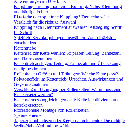
Anwendungen im Überblick
Kupplungen richtig montieren: Bohrung, Nabe, Klemmung
und häufige Fehler
Elastische oder spielfreie Kupplung? Der technische
Vergleich für die richtige Auswahl
Kupplung nach Drehmoment auswählen: Auslegung Schritt
für Schritt
Spielfreie Servokupplungen auswählen: Wann Präzision
entscheidend ist
Kettentriebe
Kettenrad zur Kette wählen: So passen Teilung, Zähnezahl
und Nabe zusammen
Kettentrieb auslegen: Teilung, Zähnezahl und Übersetzung
richtig bestimmen
Rollenketten Größen und Teilungen: Welche Kette passt?
Polygoneffekt im Kettentrieb: Ursachen, Auswirkungen und
Gegenmaßnahmen
Verschleiß und Längung bei Rollenketten: Wann muss eine
Kette ersetzt werden?
Kettenvermessung leicht gemacht: Kette identifizieren und
korrekt ersetzen
Professionelle Montage von Rollenketten
Spannelemente
Taper-Spannbuchsen oder Kegelspannelemente? Die richtige
Welle-Nabe-Verbindung wählen