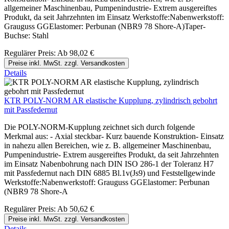
allgemeiner Maschinenbau, Pumpenindustrie- Extrem ausgereiftes
Produkt, da seit Jahrzehnten im Einsatz Werkstoffe:Nabenwerkstoff:
Grauguss GGElastomer: Perbunan (NBR9 78 Shore-A)Taper-
Buchse: Stahl
Regulärer Preis:
Ab
98,02 €
Preise inkl. MwSt. zzgl. Versandkosten
Details
KTR POLY-NORM AR elastische Kupplung, zylindrisch gebohrt
mit Passfedernut
Die POLY-NORM-Kupplung zeichnet sich durch folgende
Merkmal aus: - Axial steckbar- Kurz bauende Konstruktion- Einsatz
in nahezu allen Bereichen, wie z. B. allgemeiner Maschinenbau,
Pumpenindustrie- Extrem ausgereiftes Produkt, da seit Jahrzehnten
im Einsatz Nabenbohrung nach DIN ISO 286-1 der Toleranz H7
mit Passfedernut nach DIN 6885 Bl.1v(Js9) und Feststellgewinde
Werkstoffe:Nabenwerkstoff: Grauguss GGElastomer: Perbunan
(NBR9 78 Shore-A
Regulärer Preis:
Ab
50,62 €
Preise inkl. MwSt. zzgl. Versandkosten
Details