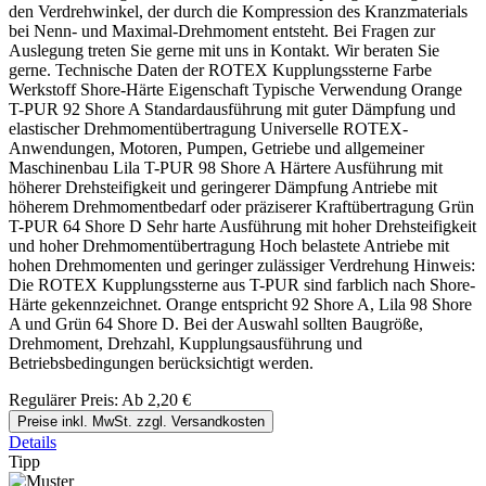
den Verdrehwinkel, der durch die Kompression des Kranzmaterials
bei Nenn- und Maximal-Drehmoment entsteht. Bei Fragen zur
Auslegung treten Sie gerne mit uns in Kontakt. Wir beraten Sie
gerne. Technische Daten der ROTEX Kupplungssterne Farbe
Werkstoff Shore-Härte Eigenschaft Typische Verwendung Orange
T-PUR 92 Shore A Standardausführung mit guter Dämpfung und
elastischer Drehmomentübertragung Universelle ROTEX-
Anwendungen, Motoren, Pumpen, Getriebe und allgemeiner
Maschinenbau Lila T-PUR 98 Shore A Härtere Ausführung mit
höherer Drehsteifigkeit und geringerer Dämpfung Antriebe mit
höherem Drehmomentbedarf oder präziserer Kraftübertragung Grün
T-PUR 64 Shore D Sehr harte Ausführung mit hoher Drehsteifigkeit
und hoher Drehmomentübertragung Hoch belastete Antriebe mit
hohen Drehmomenten und geringer zulässiger Verdrehung Hinweis:
Die ROTEX Kupplungssterne aus T-PUR sind farblich nach Shore-
Härte gekennzeichnet. Orange entspricht 92 Shore A, Lila 98 Shore
A und Grün 64 Shore D. Bei der Auswahl sollten Baugröße,
Drehmoment, Drehzahl, Kupplungsausführung und
Betriebsbedingungen berücksichtigt werden.
Regulärer Preis:
Ab
2,20 €
Preise inkl. MwSt. zzgl. Versandkosten
Details
Tipp