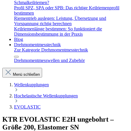
Schmalkeilriemen?
Profil SPZ, SPA oder SPB: Das richtige Keilriemenprofil
bestimmen
Riementrieb auslegen: Leistung, Übersetzung und
Vorspannung richtig berechnen
Keilriemenlänge bestimmen: So funktioniert die
Dimensionsbestimmung in der Praxis
Blog
Drehmomentmesstechnik
Zur Kategorie Drehmomentmesstechnik
Drehmomentmesswellen und Zubehör
Menü schließen
Wellenkupplungen
Hochelastische Wellenkupplungen
EVOLASTIC
KTR EVOLASTIC E2H ungebohrt –
Größe 200, Elastomer SN