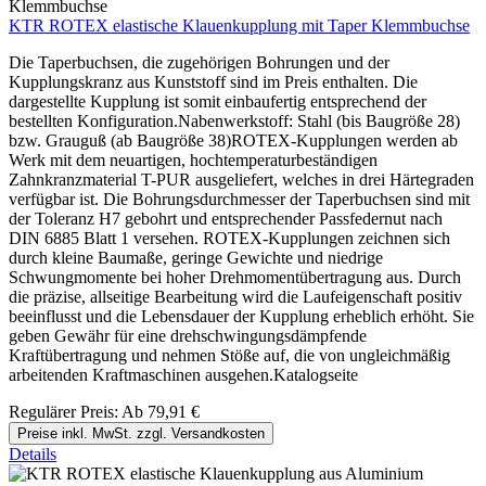
KTR ROTEX elastische Klauenkupplung mit Taper Klemmbuchse
Die Taperbuchsen, die zugehörigen Bohrungen und der
Kupplungskranz aus Kunststoff sind im Preis enthalten. Die
dargestellte Kupplung ist somit einbaufertig entsprechend der
bestellten Konfiguration.Nabenwerkstoff: Stahl (bis Baugröße 28)
bzw. Grauguß (ab Baugröße 38)ROTEX-Kupplungen werden ab
Werk mit dem neuartigen, hochtemperaturbeständigen
Zahnkranzmaterial T-PUR ausgeliefert, welches in drei Härtegraden
verfügbar ist. Die Bohrungsdurchmesser der Taperbuchsen sind mit
der Toleranz H7 gebohrt und entsprechender Passfedernut nach
DIN 6885 Blatt 1 versehen. ROTEX-Kupplungen zeichnen sich
durch kleine Baumaße, geringe Gewichte und niedrige
Schwungmomente bei hoher Drehmomentübertragung aus. Durch
die präzise, allseitige Bearbeitung wird die Laufeigenschaft positiv
beeinflusst und die Lebensdauer der Kupplung erheblich erhöht. Sie
geben Gewähr für eine drehschwingungsdämpfende
Kraftübertragung und nehmen Stöße auf, die von ungleichmäßig
arbeitenden Kraftmaschinen ausgehen.Katalogseite
Regulärer Preis:
Ab
79,91 €
Preise inkl. MwSt. zzgl. Versandkosten
Details