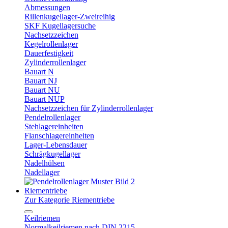
Abmessungen
Rillenkugellager-Zweireihig
SKF Kugellagersuche
Nachsetzzeichen
Kegelrollenlager
Dauerfestigkeit
Zylinderrollenlager
Bauart N
Bauart NJ
Bauart NU
Bauart NUP
Nachsetzzeichen für Zylinderrollenlager
Pendelrollenlager
Stehlagereinheiten
Flanschlagereinheiten
Lager-Lebensdauer
Schrägkugellager
Nadelhülsen
Nadellager
Riementriebe
Zur Kategorie Riementriebe
Keilriemen
Normalkeilriemen nach DIN 2215