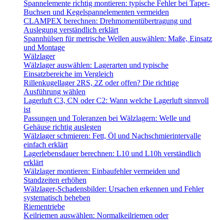
Spannelemente richtig montieren: typische Fehler bei Taper-
Buchsen und Kegelspannelementen vermeiden
CLAMPEX berechnen: Drehmomentübertragung und
Auslegung verständlich erklärt
Spannhülsen für metrische Wellen auswählen: Maße, Einsatz
und Montage
Wälzlager
Wälzlager auswählen: Lagerarten und typische
Einsatzbereiche im Vergleich
Rillenkugellager 2RS, 2Z oder offen? Die richtige
Ausführung wählen
Lagerluft C3, CN oder C2: Wann welche Lagerluft sinnvoll
ist
Passungen und Toleranzen bei Wälzlagern: Welle und
Gehäuse richtig auslegen
Wälzlager schmieren: Fett, Öl und Nachschmierintervalle
einfach erklärt
Lagerlebensdauer berechnen: L10 und L10h verständlich
erklärt
Wälzlager montieren: Einbaufehler vermeiden und
Standzeiten erhöhen
Wälzlager-Schadensbilder: Ursachen erkennen und Fehler
systematisch beheben
Riementriebe
Keilriemen auswählen: Normalkeilriemen oder