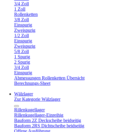
3/4 Zoll
1 Zoll
Rollenketten
3/8 Zoll
Einspurig
Zweispurig
1/2 Zoll
Einspurig
Zweispurig
5/8 Zoll
1 Spurig
2 Spurig
3/4 Zoll
Einspurig
Abmessungen Rollenketten Übersicht
Berechnungs-Sheet
Wälzlager
Zur Kategorie Wälzlager
Rillenkugellager
Rillenkugellager-Einreihig
Bauform 2Z Deckscheibe beidseitig
Bauform 2RS Dichtscheibe beidseitig
Offene Ausführung