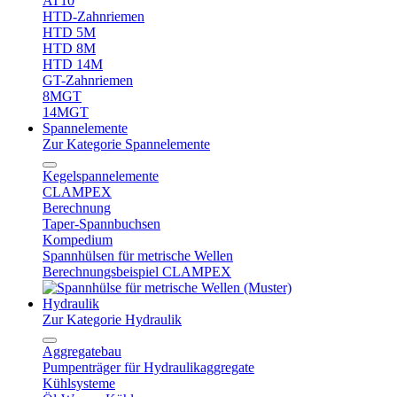
AT10
HTD-Zahnriemen
HTD 5M
HTD 8M
HTD 14M
GT-Zahnriemen
8MGT
14MGT
Spannelemente
Zur Kategorie Spannelemente
Kegelspannelemente
CLAMPEX
Berechnung
Taper-Spannbuchsen
Kompedium
Spannhülsen für metrische Wellen
Berechnungsbeispiel CLAMPEX
Hydraulik
Zur Kategorie Hydraulik
Aggregatebau
Pumpenträger für Hydraulikaggregate
Kühlsysteme