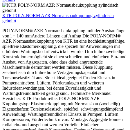
KTR POLY-NORM AZR Normausbaukupplung zylindrisch
gebohrt
POLY-NORM® AZR Normausbaukupplung mit der Ausbaulänge
von l = 140 mmAndere Längen auf Anfrag Die POLY-NORM®
AZR Normausbaukupplung von KTR ist eine hochleistungsfähige,
spielfreie Elastomerkupplung, die speziell für Anwendungen mit
erhöhtem Wartungsbedarf entwickelt wurde. Durch ihre zweiteilige
Konstruktion ermöglicht sie einen schnellen und einfachen Ein- und
Ausbau von Aggregaten, ohne dass dabei angrenzende
Maschinenteile demontiert werden müssen. Diese Kupplung
zeichnet sich durch ihre hohe Verlagerungskapazität und
Torsionselastizität aus. Sie ist ideal geeignet für den Einsatz in
Pumpenantrieben, Lüftern, Förderanlagen und weiteren
Industrieanwendungen, bei denen Zuverlässigkeit und
Wartungsfreundlichkeit gefragt sind. Technische Merkmale:
Hersteller: KTR Produktreihe: POLY-NORM® AZR
Kupplungstyp: Elastomerkupplung mit Normausbau (zweiteilig)
Eigenschaften: Torsionselastisch, spielfrei, schwingungsdämpfend
Anwendung: Wartungsfreundlicher Einsatz in Pumpen, Lüftern,
Kompressoren, Fördertechnik u.v.m. Montage: Aggregate können
radial ein- und ausgebaut werden Vorteile: Einfacher
Aggregatewechsel durch Normausbau Geringer Wartungsaufwand