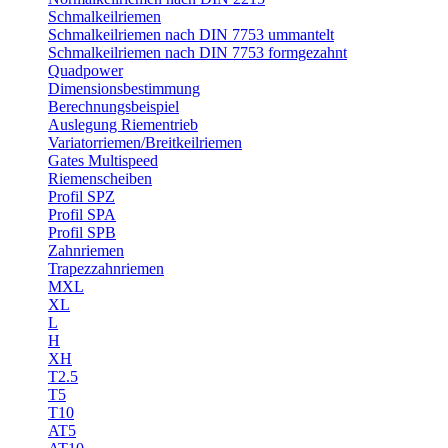
Schmalkeilriemen
Schmalkeilriemen nach DIN 7753 ummantelt
Schmalkeilriemen nach DIN 7753 formgezahnt
Quadpower
Dimensionsbestimmung
Berechnungsbeispiel
Auslegung Riementrieb
Variatorriemen/Breitkeilriemen
Gates Multispeed
Riemenscheiben
Profil SPZ
Profil SPA
Profil SPB
Zahnriemen
Trapezzahnriemen
MXL
XL
L
H
XH
T2.5
T5
T10
AT5