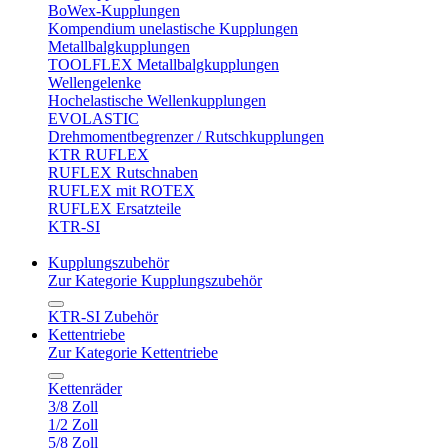
BoWex-Kupplungen
Kompendium unelastische Kupplungen
Metallbalgkupplungen
TOOLFLEX Metallbalgkupplungen
Wellengelenke
Hochelastische Wellenkupplungen
EVOLASTIC
Drehmomentbegrenzer / Rutschkupplungen
KTR RUFLEX
RUFLEX Rutschnaben
RUFLEX mit ROTEX
RUFLEX Ersatzteile
KTR-SI
Kupplungszubehör
Zur Kategorie Kupplungszubehör
KTR-SI Zubehör
Kettentriebe
Zur Kategorie Kettentriebe
Kettenräder
3/8 Zoll
1/2 Zoll
5/8 Zoll