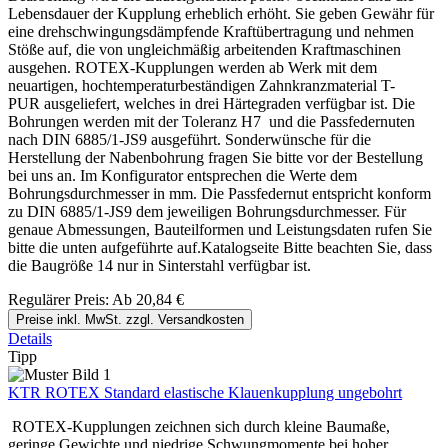
Lebensdauer der Kupplung erheblich erhöht. Sie geben Gewähr für
eine drehschwingungsdämpfende Kraftübertragung und nehmen
Stöße auf, die von ungleichmäßig arbeitenden Kraftmaschinen
ausgehen. ROTEX-Kupplungen werden ab Werk mit dem
neuartigen, hochtemperaturbeständigen Zahnkranzmaterial T-
PUR ausgeliefert, welches in drei Härtegraden verfügbar ist. Die
Bohrungen werden mit der Toleranz H7 und die Passfedernuten
nach DIN 6885/1-JS9 ausgeführt. Sonderwünsche für die
Herstellung der Nabenbohrung fragen Sie bitte vor der Bestellung
bei uns an. Im Konfigurator entsprechen die Werte dem
Bohrungsdurchmesser in mm. Die Passfedernut entspricht konform
zu DIN 6885/1-JS9 dem jeweiligen Bohrungsdurchmesser. Für
genaue Abmessungen, Bauteilformen und Leistungsdaten rufen Sie
bitte die unten aufgeführte auf.Katalogseite Bitte beachten Sie, dass
die Baugröße 14 nur in Sinterstahl verfügbar ist.
Regulärer Preis:
Ab
20,84 €
Preise inkl. MwSt. zzgl. Versandkosten
Details
Tipp
KTR ROTEX Standard elastische Klauenkupplung ungebohrt
ROTEX-Kupplungen zeichnen sich durch kleine Baumaße,
geringe Gewichte und niedrige Schwungmomente bei hoher