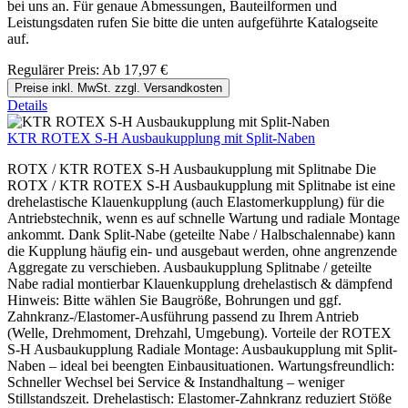
bei uns an. Für genaue Abmessungen, Bauteilformen und
Leistungsdaten rufen Sie bitte die unten aufgeführte Katalogseite
auf.
Regulärer Preis:
Ab
17,97 €
Preise inkl. MwSt. zzgl. Versandkosten
Details
KTR ROTEX S-H Ausbaukupplung mit Split-Naben
ROTX / KTR ROTEX S-H Ausbaukupplung mit Splitnabe Die
ROTX / KTR ROTEX S-H Ausbaukupplung mit Splitnabe ist eine
drehelastische Klauenkupplung (auch Elastomerkupplung) für die
Antriebstechnik, wenn es auf schnelle Wartung und radiale Montage
ankommt. Dank Split-Nabe (geteilte Nabe / Halbschalennabe) kann
die Kupplung häufig ein- und ausgebaut werden, ohne angrenzende
Aggregate zu verschieben. Ausbaukupplung Splitnabe / geteilte
Nabe radial montierbar Klauenkupplung drehelastisch & dämpfend
Hinweis: Bitte wählen Sie Baugröße, Bohrungen und ggf.
Zahnkranz-/Elastomer-Ausführung passend zu Ihrem Antrieb
(Welle, Drehmoment, Drehzahl, Umgebung). Vorteile der ROTEX
S-H Ausbaukupplung Radiale Montage: Ausbaukupplung mit Split-
Naben – ideal bei beengten Einbausituationen. Wartungsfreundlich:
Schneller Wechsel bei Service & Instandhaltung – weniger
Stillstandszeit. Drehelastisch: Elastomer-Zahnkranz reduziert Stöße