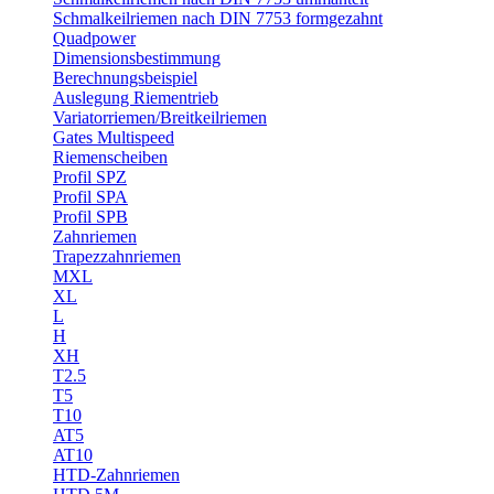
Schmalkeilriemen nach DIN 7753 formgezahnt
Quadpower
Dimensionsbestimmung
Berechnungsbeispiel
Auslegung Riementrieb
Variatorriemen/Breitkeilriemen
Gates Multispeed
Riemenscheiben
Profil SPZ
Profil SPA
Profil SPB
Zahnriemen
Trapezzahnriemen
MXL
XL
L
H
XH
T2.5
T5
T10
AT5
AT10
HTD-Zahnriemen