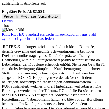
aufgeführte Katalogseite auf.
Regulärer Preis:
Ab
92,60 €
Preise inkl. MwSt. zzgl. Versandkosten
Details
Tipp
KTR ROTEX Standard elastische Klauenkupplung aus Stahl
zylindrisch gebohrt mit Passfedernut
ROTEX-Kupplungen zeichnen sich durch kleine Baumaße,
geringe Gewichte und niedrige Schwungmomente bei hoher
Drehmomentübertragung aus. Durch die präzise, allseitige
Bearbeitung wird die Laufeigenschaft positiv beeinflusst und die
Lebensdauer der Kupplung erheblich erhöht. Sie geben Gewähr für
eine drehschwingungsdämpfende Kraftübertragung und nehmen
Stöße auf, die von ungleichmäßig arbeitenden Kraftmaschinen
ausgehen. ROTEX-Kupplungen werden ab Werk mit dem
neuartigen, hochtemperaturbeständigen Zahnkranzmaterial T-
PUR ausgeliefert, welches in drei Härtegraden verfügbar ist. Die
Bohrungen werden mit der Toleranz H7 und die Passfedernuten
nach DIN 6885/1-JS9 ausgeführt. Sonderwünsche für die
Herstellung der Nabenbohrung fragen Sie bitte vor der Bestellung
bei uns an. Im Konfigurator entsprechen die Werte dem
Bohrungsdurchmesser in mm. Die Passfedernut entspricht konform