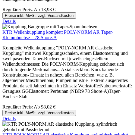
Regulärer Preis:
Ab
13,93 €
Preise inkl. MwSt. zzgl. Versandkosten
Details
KTR Wellenkupplung komplett POLY-NORM AR Taper-
Klemmbuchse – 78 Shore-A
Komplette Wellenkupplung "POLY-NORM AR elastische
Kupplung" mit zwei Kupplungsschalen, einem Elastomerring und
zwei pasenden Taper-Buchsen mit jeweils eingestelltem
Wellendurchmesser. Die POLY-NORM-Kupplung zeichnet sich
durch folgende Merkmal aus:- Axial steckbar- Kurz bauende
Konstruktion- Einsatz in nahezu allen Bereichen, wie z. B.
allgemeiner Maschinenbau, Pumpenindustrie- Extrem ausgereiftes
Produkt, da seit Jahrzehnten im Einsatz Werkstoffe:Nabenwerkstoff:
Grauguss GGElastomer: Perbunan (NBR9 78 Shore-A)Taper-
Buchse: Stahl
Regulärer Preis:
Ab
98,02 €
Preise inkl. MwSt. zzgl. Versandkosten
Details
KTR POLY-NORM AR elastische Kupplung, zylindrisch gebohrt