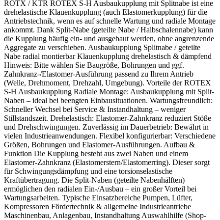
ROTX / KTR ROTEX S-H Ausbaukupplung mit Splitnabe ist eine
drehelastische Klauenkupplung (auch Elastomerkupplung) für die
Antriebstechnik, wenn es auf schnelle Wartung und radiale Montage
ankommt. Dank Split-Nabe (geteilte Nabe / Halbschalennabe) kann
die Kupplung häufig ein- und ausgebaut werden, ohne angrenzende
Aggregate zu verschieben. Ausbaukupplung Splitnabe / geteilte
Nabe radial montierbar Klauenkupplung drehelastisch & dämpfend
Hinweis: Bitte wählen Sie Baugröße, Bohrungen und ggf.
Zahnkranz-/Elastomer-Ausführung passend zu Ihrem Antrieb
(Welle, Drehmoment, Drehzahl, Umgebung). Vorteile der ROTEX
S-H Ausbaukupplung Radiale Montage: Ausbaukupplung mit Split-
Naben – ideal bei beengten Einbausituationen. Wartungsfreundlich:
Schneller Wechsel bei Service & Instandhaltung – weniger
Stillstandszeit. Drehelastisch: Elastomer-Zahnkranz reduziert Stöße
und Drehschwingungen. Zuverlässig im Dauerbetrieb: Bewährt in
vielen Industrieanwendungen. Flexibel konfigurierbar: Verschiedene
Größen, Bohrungen und Elastomer-Ausführungen. Aufbau &
Funktion Die Kupplung besteht aus zwei Naben und einem
Elastomer-Zahnkranz (Elastomerstern/Elastomerring). Dieser sorgt
für Schwingungsdämpfung und eine torsionselastische
Kraftübertragung. Die Split-Naben (geteilte Nabenhälften)
ermöglichen den radialen Ein-/Ausbau – ein großer Vorteil bei
Wartungsarbeiten. Typische Einsatzbereiche Pumpen, Lüfter,
Kompressoren Fördertechnik & allgemeine Industrieantriebe
Maschinenbau, Anlagenbau, Instandhaltung Auswahlhilfe (Shop-