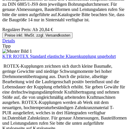
zu DIN 6885/1-JS9 dem jeweiligen Bohrungsdurchmesser. Für
genaue Abmessungen, Bauteilformen und Leistungsdaten rufen Sie
bitte die unten aufgeführte auf.Katalogseite Bitte beachten Sie, dass
die Baugröße 14 nur in Sinterstahl verfügbar ist.
Regulärer Preis:
Ab
20,84 €
Preise inkl. MwSt. zzgl. Versandkosten
Details
Tipp
KTR ROTEX Standard elastische Klauenkupplung ungebohrt
ROTEX-Kupplungen zeichnen sich durch kleine Baumaße,
geringe Gewichte und niedrige Schwungmomente bei hoher
Drehmomentübertragung aus. Durch die präzise, allseitige
Bearbeitung wird die Laufeigenschaft positiv beeinflusst und die
Lebensdauer der Kupplung erheblich erhöht. Sie geben Gewähr für
eine drehschwingungsdämpfende Kraftübertragung und nehmen
Stöße auf, die von ungleichmäßig arbeitenden Kraftmaschinen
ausgehen. ROTEX-Kupplungen werden ab Werk mit dem
neuartigen, hochtemperaturbeständigen Zahnkranzmaterial T-
PUR ausgeliefert, welches in drei Härtegraden verfügbar
ist.Datenblatt Zahnkränze. Für genaue Abmessungen, Bauteilformen
und Leistungsdaten rufen Sie bitte die unten aufgeführte
Katalogseite auf.Katalogseite