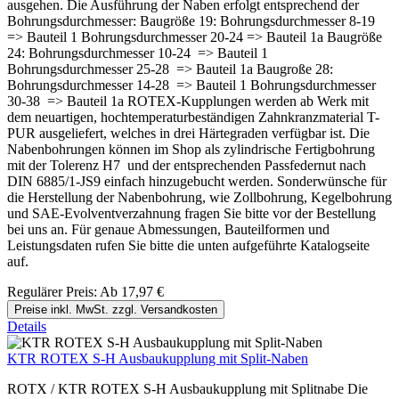
ausgehen. Die Ausführung der Naben erfolgt entsprechend der
Bohrungsdurchmesser: Baugröße 19: Bohrungsdurchmesser 8-19
=> Bauteil 1 Bohrungsdurchmesser 20-24 => Bauteil 1a Baugröße
24: Bohrungsdurchmesser 10-24 => Bauteil 1
Bohrungsdurchmesser 25-28 => Bauteil 1a Baugroße 28:
Bohrungsdurchmesser 14-28 => Bauteil 1 Bohrungsdurchmesser
30-38 => Bauteil 1a ROTEX-Kupplungen werden ab Werk mit
dem neuartigen, hochtemperaturbeständigen Zahnkranzmaterial T-
PUR ausgeliefert, welches in drei Härtegraden verfügbar ist. Die
Nabenbohrungen können im Shop als zylindrische Fertigbohrung
mit der Tolerenz H7 und der entsprechenden Passfedernut nach
DIN 6885/1-JS9 einfach hinzugebucht werden. Sonderwünsche für
die Herstellung der Nabenbohrung, wie Zollbohrung, Kegelbohrung
und SAE-Evolventverzahnung fragen Sie bitte vor der Bestellung
bei uns an. Für genaue Abmessungen, Bauteilformen und
Leistungsdaten rufen Sie bitte die unten aufgeführte Katalogseite
auf.
Regulärer Preis:
Ab
17,97 €
Preise inkl. MwSt. zzgl. Versandkosten
Details
KTR ROTEX S-H Ausbaukupplung mit Split-Naben
ROTX / KTR ROTEX S-H Ausbaukupplung mit Splitnabe Die