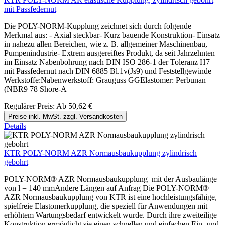
mit Passfedernut
Die POLY-NORM-Kupplung zeichnet sich durch folgende
Merkmal aus: - Axial steckbar- Kurz bauende Konstruktion- Einsatz
in nahezu allen Bereichen, wie z. B. allgemeiner Maschinenbau,
Pumpenindustrie- Extrem ausgereiftes Produkt, da seit Jahrzehnten
im Einsatz Nabenbohrung nach DIN ISO 286-1 der Toleranz H7
mit Passfedernut nach DIN 6885 Bl.1v(Js9) und Feststellgewinde
Werkstoffe:Nabenwerkstoff: Grauguss GGElastomer: Perbunan
(NBR9 78 Shore-A
Regulärer Preis:
Ab
50,62 €
Preise inkl. MwSt. zzgl. Versandkosten
Details
KTR POLY-NORM AZR Normausbaukupplung zylindrisch
gebohrt
POLY-NORM® AZR Normausbaukupplung mit der Ausbaulänge
von l = 140 mmAndere Längen auf Anfrag Die POLY-NORM®
AZR Normausbaukupplung von KTR ist eine hochleistungsfähige,
spielfreie Elastomerkupplung, die speziell für Anwendungen mit
erhöhtem Wartungsbedarf entwickelt wurde. Durch ihre zweiteilige
Konstruktion ermöglicht sie einen schnellen und einfachen Ein- und