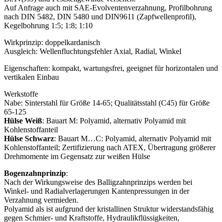
Auf Anfrage auch mit SAE-Evolventenverzahnung, Profilbohrung
nach DIN 5482, DIN 5480 und DIN9611 (Zapfwellenprofil),
Kegelbohrung 1:5; 1:8; 1:10
Wirkprinzip: doppelkardanisch
Ausgleich: Wellenfluchtungsfehler Axial, Radial, Winkel
Eigenschaften: kompakt, wartungsfrei, geeignet für horizontalen und
vertikalen Einbau
Werkstoffe
Nabe: Sinterstahl für Größe 14-65; Qualitätsstahl (C45) für Größe
65-125
Hülse Weiß
: Bauart M: Polyamid, alternativ Polyamid mit
Kohlenstoffanteil
Hülse Schwarz
: Bauart M…C: Polyamid, alternativ Polyamid mit
Kohlenstoffanteil; Zertifizierung nach ATEX, Übertragung größerer
Drehmomente im Gegensatz zur weißen Hülse
Bogenzahnprinzip
:
Nach der Wirkungsweise des Balligzahnprinzips werden bei
Winkel- und Radialverlagerungen Kantenpressungen in der
Verzahnung vermieden.
Polyamid als ist aufgrund der kristallinen Struktur widerstandsfähig
gegen Schmier- und Kraftstoffe, Hydraulikflüssigkeiten,