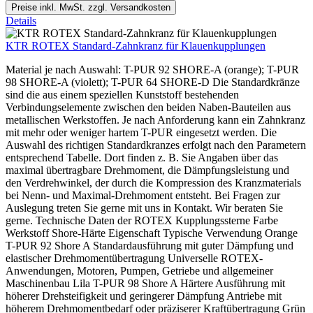
Preise inkl. MwSt. zzgl. Versandkosten
Details
KTR ROTEX Standard-Zahnkranz für Klauenkupplungen
Material je nach Auswahl: T-PUR 92 SHORE-A (orange); T-PUR
98 SHORE-A (violett); T-PUR 64 SHORE-D Die Standardkränze
sind die aus einem speziellen Kunststoff bestehenden
Verbindungselemente zwischen den beiden Naben-Bauteilen aus
metallischen Werkstoffen. Je nach Anforderung kann ein Zahnkranz
mit mehr oder weniger hartem T-PUR eingesetzt werden. Die
Auswahl des richtigen Standardkranzes erfolgt nach den Parametern
entsprechend Tabelle. Dort finden z. B. Sie Angaben über das
maximal übertragbare Drehmoment, die Dämpfungsleistung und
den Verdrehwinkel, der durch die Kompression des Kranzmaterials
bei Nenn- und Maximal-Drehmoment entsteht. Bei Fragen zur
Auslegung treten Sie gerne mit uns in Kontakt. Wir beraten Sie
gerne. Technische Daten der ROTEX Kupplungssterne Farbe
Werkstoff Shore-Härte Eigenschaft Typische Verwendung Orange
T-PUR 92 Shore A Standardausführung mit guter Dämpfung und
elastischer Drehmomentübertragung Universelle ROTEX-
Anwendungen, Motoren, Pumpen, Getriebe und allgemeiner
Maschinenbau Lila T-PUR 98 Shore A Härtere Ausführung mit
höherer Drehsteifigkeit und geringerer Dämpfung Antriebe mit
höherem Drehmomentbedarf oder präziserer Kraftübertragung Grün