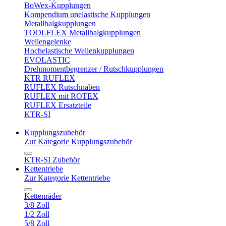
BoWex-Kupplungen
Kompendium unelastische Kupplungen
Metallbalgkupplungen
TOOLFLEX Metallbalgkupplungen
Wellengelenke
Hochelastische Wellenkupplungen
EVOLASTIC
Drehmomentbegrenzer / Rutschkupplungen
KTR RUFLEX
RUFLEX Rutschnaben
RUFLEX mit ROTEX
RUFLEX Ersatzteile
KTR-SI
Kupplungszubehör
Zur Kategorie Kupplungszubehör
KTR-SI Zubehör
Kettentriebe
Zur Kategorie Kettentriebe
Kettenräder
3/8 Zoll
1/2 Zoll
5/8 Zoll