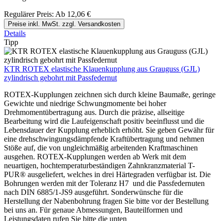
Regulärer Preis:
Ab
12,06 €
Preise inkl. MwSt. zzgl. Versandkosten
Details
Tipp
KTR ROTEX elastische Klauenkupplung aus Grauguss (GJL)
zylindrisch gebohrt mit Passfedernut
ROTEX-Kupplungen zeichnen sich durch kleine Baumaße, geringe
Gewichte und niedrige Schwungmomente bei hoher
Drehmomentübertragung aus. Durch die präzise, allseitige
Bearbeitung wird die Laufeigenschaft positiv beeinflusst und die
Lebensdauer der Kupplung erheblich erhöht. Sie geben Gewähr für
eine drehschwingungsdämpfende Kraftübertragung und nehmen
Stöße auf, die von ungleichmäßig arbeitenden Kraftmaschinen
ausgehen. ROTEX-Kupplungen werden ab Werk mit dem
neuartigen, hochtemperaturbeständigen Zahnkranzmaterial T-
PUR® ausgeliefert, welches in drei Härtegraden verfügbar ist. Die
Bohrungen werden mit der Toleranz H7 und die Passfedernuten
nach DIN 6885/1-JS9 ausgeführt. Sonderwünsche für die
Herstellung der Nabenbohrung fragen Sie bitte vor der Bestellung
bei uns an. Für genaue Abmessungen, Bauteilformen und
Leistungsdaten rufen Sie bitte die unten