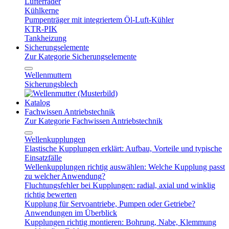
Lüfterräder
Kühlkerne
Pumpenträger mit integriertem Öl-Luft-Kühler
KTR-PIK
Tankheizung
Sicherungselemente
Zur Kategorie Sicherungselemente
Wellenmuttern
Sicherungsblech
Katalog
Fachwissen Antriebstechnik
Zur Kategorie Fachwissen Antriebstechnik
Wellenkupplungen
Elastische Kupplungen erklärt: Aufbau, Vorteile und typische
Einsatzfälle
Wellenkupplungen richtig auswählen: Welche Kupplung passt
zu welcher Anwendung?
Fluchtungsfehler bei Kupplungen: radial, axial und winklig
richtig bewerten
Kupplung für Servoantriebe, Pumpen oder Getriebe?
Anwendungen im Überblick
Kupplungen richtig montieren: Bohrung, Nabe, Klemmung