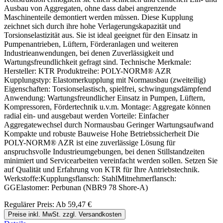
Ausbau von Aggregaten, ohne dass dabei angrenzende
Maschinenteile demontiert werden müssen. Diese Kupplung
zeichnet sich durch ihre hohe Verlagerungskapazität und
Torsionselastizität aus. Sie ist ideal geeignet für den Einsatz in
Pumpenantrieben, Lüftern, Förderanlagen und weiteren
Industrieanwendungen, bei denen Zuverlässigkeit und
Wartungsfreundlichkeit gefragt sind. Technische Merkmale:
Hersteller: KTR Produktreihe: POLY-NORM® AZR
Kupplungstyp: Elastomerkupplung mit Normausbau (zweiteilig)
Eigenschaften: Torsionselastisch, spielfrei, schwingungsdämpfend
Anwendung: Wartungsfreundlicher Einsatz in Pumpen, Lüftern,
Kompressoren, Fördertechnik u.v.m. Montage: Aggregate können
radial ein- und ausgebaut werden Vorteile: Einfacher
Aggregatewechsel durch Normausbau Geringer Wartungsaufwand
Kompakte und robuste Bauweise Hohe Betriebssicherheit Die
POLY-NORM® AZR ist eine zuverlässige Lösung für
anspruchsvolle Industrieumgebungen, bei denen Stillstandzeiten
minimiert und Servicearbeiten vereinfacht werden sollen. Setzen Sie
auf Qualität und Erfahrung von KTR für Ihre Antriebstechnik.
Werkstoffe:Kupplungsflansch: StahlMitnehmerflansch:
GGElastomer: Perbunan (NBR9 78 Shore-A)
Regulärer Preis:
Ab
59,47 €
Preise inkl. MwSt. zzgl. Versandkosten