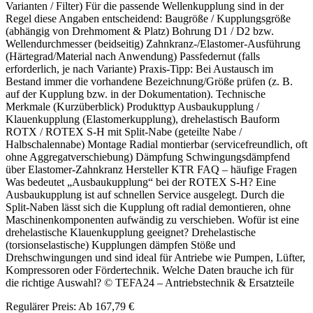
Varianten / Filter) Für die passende Wellenkupplung sind in der
Regel diese Angaben entscheidend: Baugröße / Kupplungsgröße
(abhängig von Drehmoment & Platz) Bohrung D1 / D2 bzw.
Wellendurchmesser (beidseitig) Zahnkranz-/Elastomer-Ausführung
(Härtegrad/Material nach Anwendung) Passfedernut (falls
erforderlich, je nach Variante) Praxis-Tipp: Bei Austausch im
Bestand immer die vorhandene Bezeichnung/Größe prüfen (z. B.
auf der Kupplung bzw. in der Dokumentation). Technische
Merkmale (Kurzüberblick) Produkttyp Ausbaukupplung /
Klauenkupplung (Elastomerkupplung), drehelastisch Bauform
ROTX / ROTEX S-H mit Split-Nabe (geteilte Nabe /
Halbschalennabe) Montage Radial montierbar (servicefreundlich, oft
ohne Aggregatverschiebung) Dämpfung Schwingungsdämpfend
über Elastomer-Zahnkranz Hersteller KTR FAQ – häufige Fragen
Was bedeutet „Ausbaukupplung“ bei der ROTEX S-H? Eine
Ausbaukupplung ist auf schnellen Service ausgelegt. Durch die
Split-Naben lässt sich die Kupplung oft radial demontieren, ohne
Maschinenkomponenten aufwändig zu verschieben. Wofür ist eine
drehelastische Klauenkupplung geeignet? Drehelastische
(torsionselastische) Kupplungen dämpfen Stöße und
Drehschwingungen und sind ideal für Antriebe wie Pumpen, Lüfter,
Kompressoren oder Fördertechnik. Welche Daten brauche ich für
die richtige Auswahl? © TEFA24 – Antriebstechnik & Ersatzteile
Regulärer Preis:
Ab
167,79 €