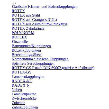
Elastische Klauen- und Bolzenkupplungen
ROTEX
ROTEX aus Stahl
ROTEX aus Grauguss (GJL)
ROTEX aus Aluminium-Druckguss
ROTEX Zahnkränze
POLY-NORM
ROFLEX
Einzelteile
Baugruppen/Kupplungen
Bolzenkupplungen
Berechnungs-Sheet
Kompendium elastische Kupplungen
Spielfreie Servokupplungen
ROTEX GS P nach DIN 69002 (präzise Aufsührung)
ROTEX-GS
Lamellenkupplungen
RADEX-NC
RADEX-N
Naben
Lamellenpakete
Zwischenstücke
Zubehör
Zahnkupplungen