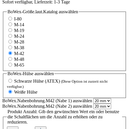
Sofort verfügbar, Lieferzeit: 1-3 Tage
BoWex-Größe.laut.Katalog
auswählen
I-80
M-14
M-19
M-24
M-28
M-38
M-42
M-48
M-65
BoWex-Hülse
auswählen
Schwarze Hülse (ATEX)
(Diese Option ist zurzeit nicht
verfügbar.)
Weiße Hülse
BoWex.Nabenbohrung.M42 (Nabe 1)
auswählen
BoWex.Nabenbohrung.M42 (Nabe 2)
auswählen
Produkt Anzahl: Gib den gewünschten Wert ein oder benutze
die Schaltflächen um die Anzahl zu erhöhen oder zu
reduzieren.