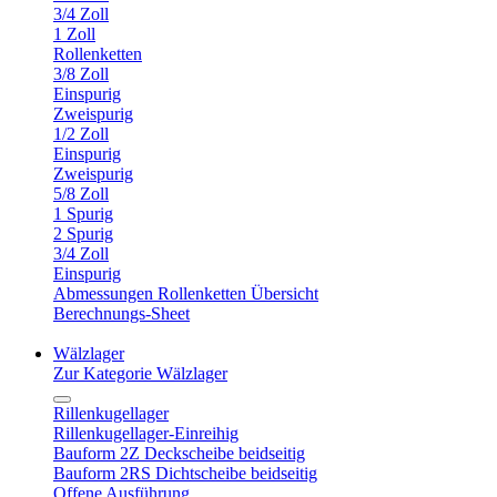
3/4 Zoll
1 Zoll
Rollenketten
3/8 Zoll
Einspurig
Zweispurig
1/2 Zoll
Einspurig
Zweispurig
5/8 Zoll
1 Spurig
2 Spurig
3/4 Zoll
Einspurig
Abmessungen Rollenketten Übersicht
Berechnungs-Sheet
Wälzlager
Zur Kategorie Wälzlager
Rillenkugellager
Rillenkugellager-Einreihig
Bauform 2Z Deckscheibe beidseitig
Bauform 2RS Dichtscheibe beidseitig
Offene Ausführung