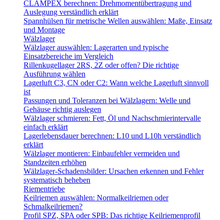
CLAMPEX berechnen: Drehmomentübertragung und
Auslegung verständlich erklärt
Spannhülsen für metrische Wellen auswählen: Maße, Einsatz
und Montage
Wälzlager
Wälzlager auswählen: Lagerarten und typische
Einsatzbereiche im Vergleich
Rillenkugellager 2RS, 2Z oder offen? Die richtige
Ausführung wählen
Lagerluft C3, CN oder C2: Wann welche Lagerluft sinnvoll
ist
Passungen und Toleranzen bei Wälzlagern: Welle und
Gehäuse richtig auslegen
Wälzlager schmieren: Fett, Öl und Nachschmierintervalle
einfach erklärt
Lagerlebensdauer berechnen: L10 und L10h verständlich
erklärt
Wälzlager montieren: Einbaufehler vermeiden und
Standzeiten erhöhen
Wälzlager-Schadensbilder: Ursachen erkennen und Fehler
systematisch beheben
Riementriebe
Keilriemen auswählen: Normalkeilriemen oder
Schmalkeilriemen?
Profil SPZ, SPA oder SPB: Das richtige Keilriemenprofil