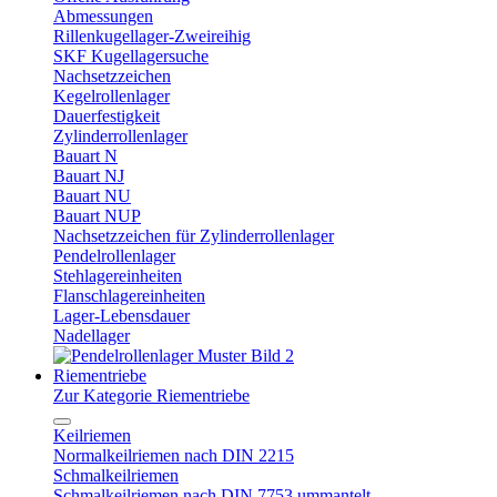
Abmessungen
Rillenkugellager-Zweireihig
SKF Kugellagersuche
Nachsetzzeichen
Kegelrollenlager
Dauerfestigkeit
Zylinderrollenlager
Bauart N
Bauart NJ
Bauart NU
Bauart NUP
Nachsetzzeichen für Zylinderrollenlager
Pendelrollenlager
Stehlagereinheiten
Flanschlagereinheiten
Lager-Lebensdauer
Nadellager
Riementriebe
Zur Kategorie Riementriebe
Keilriemen
Normalkeilriemen nach DIN 2215
Schmalkeilriemen
Schmalkeilriemen nach DIN 7753 ummantelt