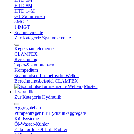
HTD 5M
HTD 8M
HTD 14M
GT-Zahnriemen
8MGT
14MGT
Spannelemente
Zur Kategorie Spannelemente
Kegelspannelemente
CLAMPEX
Berechnung
Taper-Spannbuchsen
Kompedium
Spannhülsen für metrische Wellen
Berechnungsbeispiel CLAMPEX
Hydraulik
Zur Kategorie Hydraulik
Aggregatebau
Pumpenträger für Hydraulikaggregate
Kühlsysteme
Öl-Wasser-Kühler
Zubehör für Öl-Luft-Kühler