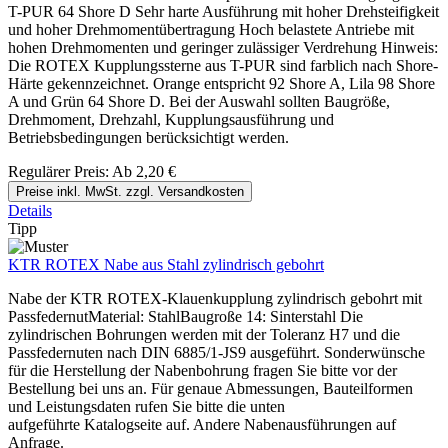
T-PUR 64 Shore D Sehr harte Ausführung mit hoher Drehsteifigkeit
und hoher Drehmomentübertragung Hoch belastete Antriebe mit
hohen Drehmomenten und geringer zulässiger Verdrehung Hinweis:
Die ROTEX Kupplungssterne aus T-PUR sind farblich nach Shore-
Härte gekennzeichnet. Orange entspricht 92 Shore A, Lila 98 Shore
A und Grün 64 Shore D. Bei der Auswahl sollten Baugröße,
Drehmoment, Drehzahl, Kupplungsausführung und
Betriebsbedingungen berücksichtigt werden.
Regulärer Preis:
Ab
2,20 €
Preise inkl. MwSt. zzgl. Versandkosten
Details
Tipp
KTR ROTEX Nabe aus Stahl zylindrisch gebohrt
Nabe der KTR ROTEX-Klauenkupplung zylindrisch gebohrt mit
PassfedernutMaterial: StahlBaugroße 14: Sinterstahl Die
zylindrischen Bohrungen werden mit der Toleranz H7 und die
Passfedernuten nach DIN 6885/1-JS9 ausgeführt. Sonderwünsche
für die Herstellung der Nabenbohrung fragen Sie bitte vor der
Bestellung bei uns an. Für genaue Abmessungen, Bauteilformen
und Leistungsdaten rufen Sie bitte die unten
aufgeführte Katalogseite auf. Andere Nabenausführungen auf
Anfrage.