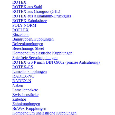
ROTEX
ROTEX aus Stahl
ROTEX aus Grauguss (GJL)
ROTEX aus Aluminium-Druckguss
ROTEX Zahnkränze
POLY-NORM
ROFLEX
Einzelteile
Baugruppen/Kupplungen
Bolzenkupplungen
Berechnungs-Sheet
Kompendium elastische Kupplungen
Spielfreie Servokupplungen
ROTEX GS P nach DIN 69002 (präzise Aufsührung)
ROTEX-GS
Lamellenkupplungen
RADEX-NC
RADEX-N
Naben
Lamellenpakete
Zwischenstücke
Zubehör
Zahnkupplungen
BoWex-Kupplungen
Kompendium unelastische Kupplungen