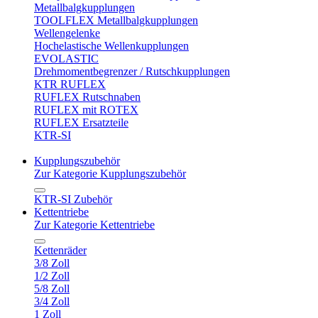
Metallbalgkupplungen
TOOLFLEX Metallbalgkupplungen
Wellengelenke
Hochelastische Wellenkupplungen
EVOLASTIC
Drehmomentbegrenzer / Rutschkupplungen
KTR RUFLEX
RUFLEX Rutschnaben
RUFLEX mit ROTEX
RUFLEX Ersatzteile
KTR-SI
Kupplungszubehör
Zur Kategorie Kupplungszubehör
KTR-SI Zubehör
Kettentriebe
Zur Kategorie Kettentriebe
Kettenräder
3/8 Zoll
1/2 Zoll
5/8 Zoll
3/4 Zoll
1 Zoll