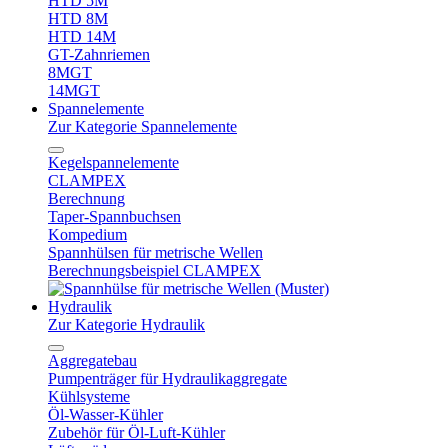
HTD 5M
HTD 8M
HTD 14M
GT-Zahnriemen
8MGT
14MGT
Spannelemente
Zur Kategorie Spannelemente
Kegelspannelemente
CLAMPEX
Berechnung
Taper-Spannbuchsen
Kompedium
Spannhülsen für metrische Wellen
Berechnungsbeispiel CLAMPEX
Hydraulik
Zur Kategorie Hydraulik
Aggregatebau
Pumpenträger für Hydraulikaggregate
Kühlsysteme
Öl-Wasser-Kühler
Zubehör für Öl-Luft-Kühler