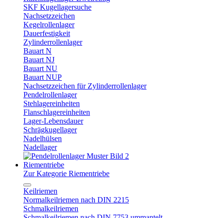
SKF Kugellagersuche
Nachsetzzeichen
Kegelrollenlager
Dauerfestigkeit
Zylinderrollenlager
Bauart N
Bauart NJ
Bauart NU
Bauart NUP
Nachsetzzeichen für Zylinderrollenlager
Pendelrollenlager
Stehlagereinheiten
Flanschlagereinheiten
Lager-Lebensdauer
Schrägkugellager
Nadelhülsen
Nadellager
Riementriebe
Zur Kategorie Riementriebe
Keilriemen
Normalkeilriemen nach DIN 2215
Schmalkeilriemen
Schmalkeilriemen nach DIN 7753 ummantelt