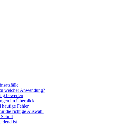
nsatzfälle
 zu welcher Anwendung?
htig bewerten
ngen im Überblick
 häufige Fehler
für die richtige Auswahl
Schritt
idend ist