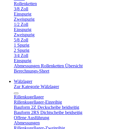
Rollenketten
3/8 Zoll
Einspurig
Zweispurig
1/2 Zoll
Einspurig
Zweispurig
5/8 Zoll
1 Spurig
2 Spurig
3/4 Zoll
Einspurig
Abmessungen Rollenketten Übersicht
Berechnungs-Sheet
Wälzlager
Zur Kategorie Wälzlager
Rillenkugellager
Rillenkugellager-Einreihig
Bauform 2Z Deckscheibe beidseitig
Bauform 2RS Dichtscheibe beidseitig
Offene Ausführung
Abmessungen
Rillenkugellager-Zweireihig