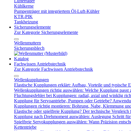
Lüfterräder
Kühlkerne
Pumpenträger mit integriertem Öl-Luft-Kühler
KTR-PIK
Tankheizung
Sicherungselemente
Zur Kategorie Sicherungselemente
Wellenmuttern
Sicherungsblech
Katalog
Fachwissen Antriebstechnik
Zur Kategorie Fachwissen Antriebstechnik
Wellenkupplungen
Elastische Kupplungen erklärt: Aufbau, Vorteile und typische Ei
Wellenkupplungen richtig auswählen: Welche Kupplung passt
Fluchtungsfehler bei Kupplungen: radial, axial und winklig ric
Kupplung für Servoantriebe, Pumpen oder Getriebe? Anwendu
Kupplungen richtig montieren: Bohrung, Nabe, Klemmung und
Elastische oder spielfreie Kupplung? Der technische Vergleich 
Kupplung nach Drehmoment auswählen: Auslegung Schritt für 
Spielfreie Servokupplungen auswählen: Wann Präzision entsche
Kettentriebe