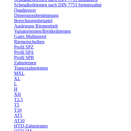
Schmalkeilriemen nach DIN 7753 formgezahnt
Quadpower
Dimensionsbestimmung
Berechnungsbeispiel
Auslegung Riementrieb
Variatorriemen/Breitkeilriemen
Gates Multispeed
Riemenscheiben
Profil SPZ
Profil SPA
Profil SPB
Zahnriemen
Trapezzahnriemen
MXL
XL
L
H
XH
T2.5
T5
T10
AT5
AT10
HTD-Zahnriemen