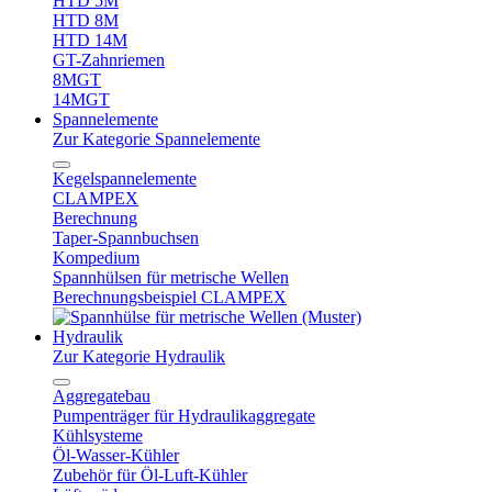
HTD 5M
HTD 8M
HTD 14M
GT-Zahnriemen
8MGT
14MGT
Spannelemente
Zur Kategorie Spannelemente
Kegelspannelemente
CLAMPEX
Berechnung
Taper-Spannbuchsen
Kompedium
Spannhülsen für metrische Wellen
Berechnungsbeispiel CLAMPEX
Hydraulik
Zur Kategorie Hydraulik
Aggregatebau
Pumpenträger für Hydraulikaggregate
Kühlsysteme
Öl-Wasser-Kühler
Zubehör für Öl-Luft-Kühler