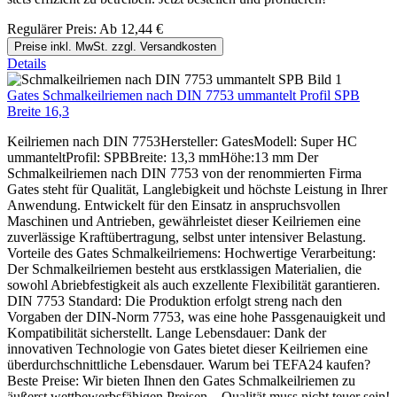
Regulärer Preis:
Ab
12,44 €
Preise inkl. MwSt. zzgl. Versandkosten
Details
Gates Schmalkeilriemen nach DIN 7753 ummantelt Profil SPB
Breite 16,3
Keilriemen nach DIN 7753Hersteller: GatesModell: Super HC
ummanteltProfil: SPBBreite: 13,3 mmHöhe:13 mm Der
Schmalkeilriemen nach DIN 7753 von der renommierten Firma
Gates steht für Qualität, Langlebigkeit und höchste Leistung in Ihrer
Anwendung. Entwickelt für den Einsatz in anspruchsvollen
Maschinen und Antrieben, gewährleistet dieser Keilriemen eine
zuverlässige Kraftübertragung, selbst unter intensiver Belastung.
Vorteile des Gates Schmalkeilriemens: Hochwertige Verarbeitung:
Der Schmalkeilriemen besteht aus erstklassigen Materialien, die
sowohl Abriebfestigkeit als auch exzellente Flexibilität garantieren.
DIN 7753 Standard: Die Produktion erfolgt streng nach den
Vorgaben der DIN-Norm 7753, was eine hohe Passgenauigkeit und
Kompatibilität sicherstellt. Lange Lebensdauer: Dank der
innovativen Technologie von Gates bietet dieser Keilriemen eine
überdurchschnittliche Lebensdauer. Warum bei TEFA24 kaufen?
Beste Preise: Wir bieten Ihnen den Gates Schmalkeilriemen zu
äußerst wettbewerbsfähigen Preisen – Qualität muss nicht teuer sein!