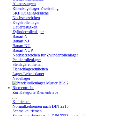
Abmessungen
Rillenkugellager-Zweireihig
SKF Kugellagersuche
Nachsetzzeichen
Kegelrollenlager
Dauerfestigkeit
Zylinderrollenlager
Bauart N
Bauart NJ
Bauart NU
Bauart NUP
Nachsetzzeichen für Zylinderrollenlager
Pendelrollenlager
Stehlagereinheiten
Flanschlagereinheiten
Lager-Lebensdauer
Nadellager
Riementriebe
Zur Kategorie Riementriebe
Keilriemen
Normalkeilriemen nach DIN 2215
Schmalkeilriemen
Schmalkeilriemen nach DIN 7753 ummantelt