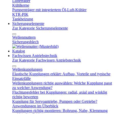
Lüfterräder
Kühlkerne
Pumpenträger mit integriertem Öl-Luft-Kühler
KTR-PIK
Tankheizung
Sicherungselemente
Zur Kategorie Sicherungselemente
Wellenmuttern
Sicherungsblech
Katalog
Fachwissen Antriebstechnik
Zur Kategorie Fachwissen Antriebstechnik
Wellenkupplungen
Elastische Kupplungen erklärt: Aufbau, Vorteile und typische
Einsatzfälle
Wellenkupplungen richtig auswählen: Welche Kupplung passt
zu welcher Anwendung?
Fluchtungsfehler bei Kupplungen: radial, axial und winklig
richtig bewerten
Kupplung für Servoantriebe, Pumpen oder Getriebe?
Anwendungen im Überblick
Kupplungen richtig montieren: Bohrung, Nabe, Klemmung