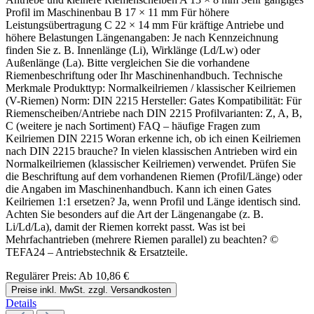
Profil im Maschinenbau B 17 × 11 mm Für höhere
Leistungsübertragung C 22 × 14 mm Für kräftige Antriebe und
höhere Belastungen Längenangaben: Je nach Kennzeichnung
finden Sie z. B. Innenlänge (Li), Wirklänge (Ld/Lw) oder
Außenlänge (La). Bitte vergleichen Sie die vorhandene
Riemenbeschriftung oder Ihr Maschinenhandbuch. Technische
Merkmale Produkttyp: Normalkeilriemen / klassischer Keilriemen
(V-Riemen) Norm: DIN 2215 Hersteller: Gates Kompatibilität: Für
Riemenscheiben/Antriebe nach DIN 2215 Profilvarianten: Z, A, B,
C (weitere je nach Sortiment) FAQ – häufige Fragen zum
Keilriemen DIN 2215 Woran erkenne ich, ob ich einen Keilriemen
nach DIN 2215 brauche? In vielen klassischen Antrieben wird ein
Normalkeilriemen (klassischer Keilriemen) verwendet. Prüfen Sie
die Beschriftung auf dem vorhandenen Riemen (Profil/Länge) oder
die Angaben im Maschinenhandbuch. Kann ich einen Gates
Keilriemen 1:1 ersetzen? Ja, wenn Profil und Länge identisch sind.
Achten Sie besonders auf die Art der Längenangabe (z. B.
Li/Ld/La), damit der Riemen korrekt passt. Was ist bei
Mehrfachantrieben (mehrere Riemen parallel) zu beachten? ©
TEFA24 – Antriebstechnik & Ersatzteile.
Regulärer Preis:
Ab
10,86 €
Preise inkl. MwSt. zzgl. Versandkosten
Details