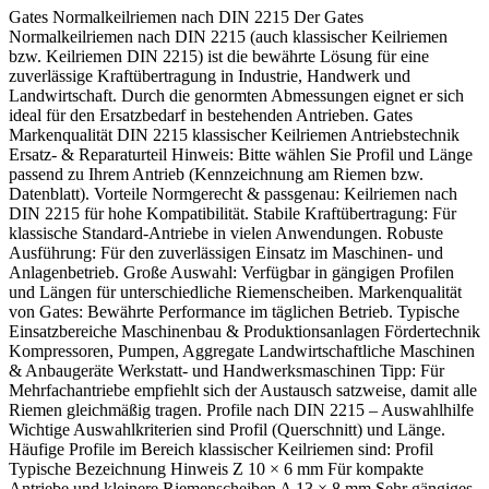
Gates Normalkeilriemen nach DIN 2215 Der Gates
Normalkeilriemen nach DIN 2215 (auch klassischer Keilriemen
bzw. Keilriemen DIN 2215) ist die bewährte Lösung für eine
zuverlässige Kraftübertragung in Industrie, Handwerk und
Landwirtschaft. Durch die genormten Abmessungen eignet er sich
ideal für den Ersatzbedarf in bestehenden Antrieben. Gates
Markenqualität DIN 2215 klassischer Keilriemen Antriebstechnik
Ersatz- & Reparaturteil Hinweis: Bitte wählen Sie Profil und Länge
passend zu Ihrem Antrieb (Kennzeichnung am Riemen bzw.
Datenblatt). Vorteile Normgerecht & passgenau: Keilriemen nach
DIN 2215 für hohe Kompatibilität. Stabile Kraftübertragung: Für
klassische Standard-Antriebe in vielen Anwendungen. Robuste
Ausführung: Für den zuverlässigen Einsatz im Maschinen- und
Anlagenbetrieb. Große Auswahl: Verfügbar in gängigen Profilen
und Längen für unterschiedliche Riemenscheiben. Markenqualität
von Gates: Bewährte Performance im täglichen Betrieb. Typische
Einsatzbereiche Maschinenbau & Produktionsanlagen Fördertechnik
Kompressoren, Pumpen, Aggregate Landwirtschaftliche Maschinen
& Anbaugeräte Werkstatt- und Handwerksmaschinen Tipp: Für
Mehrfachantriebe empfiehlt sich der Austausch satzweise, damit alle
Riemen gleichmäßig tragen. Profile nach DIN 2215 – Auswahlhilfe
Wichtige Auswahlkriterien sind Profil (Querschnitt) und Länge.
Häufige Profile im Bereich klassischer Keilriemen sind: Profil
Typische Bezeichnung Hinweis Z 10 × 6 mm Für kompakte
Antriebe und kleinere Riemenscheiben A 13 × 8 mm Sehr gängiges