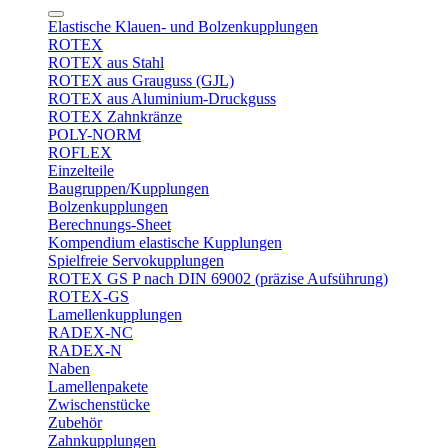
Elastische Klauen- und Bolzenkupplungen
ROTEX
ROTEX aus Stahl
ROTEX aus Grauguss (GJL)
ROTEX aus Aluminium-Druckguss
ROTEX Zahnkränze
POLY-NORM
ROFLEX
Einzelteile
Baugruppen/Kupplungen
Bolzenkupplungen
Berechnungs-Sheet
Kompendium elastische Kupplungen
Spielfreie Servokupplungen
ROTEX GS P nach DIN 69002 (präzise Aufsührung)
ROTEX-GS
Lamellenkupplungen
RADEX-NC
RADEX-N
Naben
Lamellenpakete
Zwischenstücke
Zubehör
Zahnkupplungen