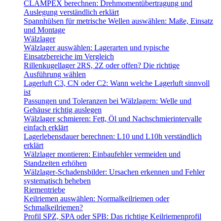
CLAMPEX berechnen: Drehmomentübertragung und
Auslegung verständlich erklärt
Spannhülsen für metrische Wellen auswählen: Maße, Einsatz
und Montage
Wälzlager
Wälzlager auswählen: Lagerarten und typische
Einsatzbereiche im Vergleich
Rillenkugellager 2RS, 2Z oder offen? Die richtige
Ausführung wählen
Lagerluft C3, CN oder C2: Wann welche Lagerluft sinnvoll
ist
Passungen und Toleranzen bei Wälzlagern: Welle und
Gehäuse richtig auslegen
Wälzlager schmieren: Fett, Öl und Nachschmierintervalle
einfach erklärt
Lagerlebensdauer berechnen: L10 und L10h verständlich
erklärt
Wälzlager montieren: Einbaufehler vermeiden und
Standzeiten erhöhen
Wälzlager-Schadensbilder: Ursachen erkennen und Fehler
systematisch beheben
Riementriebe
Keilriemen auswählen: Normalkeilriemen oder
Schmalkeilriemen?
Profil SPZ, SPA oder SPB: Das richtige Keilriemenprofil