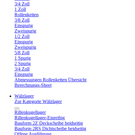
3/4 Zoll
1 Zoll
Rollenketten
3/8 Zoll
Einspurig
Zweispurig
1/2 Zoll
Einspurig
Zweispurig
5/8 Zoll
1 Spurig
2 Spurig
3/4 Zoll
Einspurig
Abmessungen Rollenketten Übersicht
Berechnungs-Sheet
Wälzlager
Zur Kategorie Wälzlager
Rillenkugellager
Rillenkugellager-Einreihig
Bauform 2Z Deckscheibe beidseitig
Bauform 2RS Dichtscheibe beidseitig
Offene Ausführung