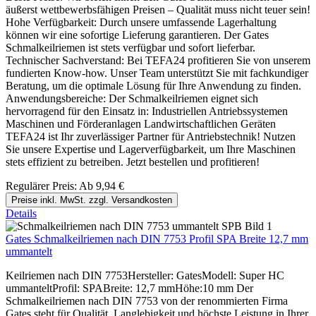
äußerst wettbewerbsfähigen Preisen – Qualität muss nicht teuer sein!
Hohe Verfügbarkeit: Durch unsere umfassende Lagerhaltung
können wir eine sofortige Lieferung garantieren. Der Gates
Schmalkeilriemen ist stets verfügbar und sofort lieferbar.
Technischer Sachverstand: Bei TEFA24 profitieren Sie von unserem
fundierten Know-how. Unser Team unterstützt Sie mit fachkundiger
Beratung, um die optimale Lösung für Ihre Anwendung zu finden.
Anwendungsbereiche: Der Schmalkeilriemen eignet sich
hervorragend für den Einsatz in: Industriellen Antriebssystemen
Maschinen und Förderanlagen Landwirtschaftlichen Geräten
TEFA24 ist Ihr zuverlässiger Partner für Antriebstechnik! Nutzen
Sie unsere Expertise und Lagerverfügbarkeit, um Ihre Maschinen
stets effizient zu betreiben. Jetzt bestellen und profitieren!
Regulärer Preis:
Ab
9,94 €
Preise inkl. MwSt. zzgl. Versandkosten
Details
Gates Schmalkeilriemen nach DIN 7753 Profil SPA Breite 12,7 mm
ummantelt
Keilriemen nach DIN 7753Hersteller: GatesModell: Super HC
ummanteltProfil: SPABreite: 12,7 mmHöhe:10 mm Der
Schmalkeilriemen nach DIN 7753 von der renommierten Firma
Gates steht für Qualität, Langlebigkeit und höchste Leistung in Ihrer