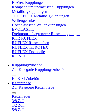
BoWex-Kupplungen
Kompendium unelastische Kupplungen
Metallbalgkupplungen
TOOLFLEX Metallbalgkupplungen
Wellengelenke
Hochelastische Wellenkupplungen
EVOLASTIC
Drehmomentbegrenzer / Rutschkupplungen
KTR RUFLEX
RUFLEX Rutschnaben
RUFLEX mit ROTEX
RUFLEX Ersatzteile
KTR-SI
Kupplungszubehör
Zur Kategorie Kupplungszubehör
KTR-SI Zubehör
Kettentriebe
Zur Kategorie Kettentriebe
Kettenräder
3/8 Zoll
1/2 Zoll
5/8 Zoll