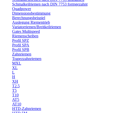
Schmalkeilriemen nach DIN 7753 formgezahnt
Quadpower
Dimensionsbestimmung
Berechnungsbeispiel
Auslegung Riementrieb
Variatorriemen/Breitkeilriemen
Gates Multispeed
Riemenscheiben
Profil SPZ
Profil SPA
Profil SPB
Zahnriemen
Trapezzahnriemen
MXL
XL
L
H
XH
T2.5
T5
T10
AT5
AT10
HTD-Zahnriemen