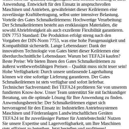
Anwendung. Entwickelt für den Einsatz in anspruchsvollen
Maschinen und Antrieben, gewährleistet dieser Keilriemen eine
zuverlässige Kraftübertragung, selbst unter intensiver Belastung.
Vorteile des Gates Schmalkeilriemens: Hochwertige Verarbeitung:
Der Schmalkeilriemen besteht aus erstklassigen Materialien, die
sowohl Abriebfestigkeit als auch exzellente Flexibilität garantieren.
DIN 7753 Standard: Die Produktion erfolgt streng nach den
Vorgaben der DIN-Norm 7753, was eine hohe Passgenauigkeit und
Kompatibilität sicherstellt. Lange Lebensdauer: Dank der
innovativen Technologie von Gates bietet dieser Keilriemen eine
überdurchschnittliche Lebensdauer. Warum bei TEFA24 kaufen?
Beste Preise: Wir bieten Ihnen den Gates Schmalkeilriemen zu
äußerst wettbewerbsfähigen Preisen – Qualität muss nicht teuer sein!
Hohe Verfügbarkeit: Durch unsere umfassende Lagerhaltung
können wir eine sofortige Lieferung garantieren. Der Gates
Schmalkeilriemen ist stets verfügbar und sofort lieferbar.
Technischer Sachverstand: Bei TEFA24 profitieren Sie von unserem
fundierten Know-how. Unser Team unterstützt Sie mit fachkundiger
Beratung, um die optimale Lösung für Ihre Anwendung zu finden.
Anwendungsbereiche: Der Schmalkeilriemen eignet sich
hervorragend für den Einsatz in: Industriellen Antriebssystemen
Maschinen und Förderanlagen Landwirtschaftlichen Geräten
TEFA24 ist Ihr zuverlässiger Partner für Antriebstechnik! Nutzen
Sie unsere Expertise und Lagerverfügbarkeit, um Ihre Maschinen
stets effizient zu betreiben. Jetzt bestellen und profitieren!