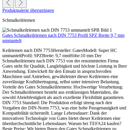
Produktgalerie überspringen
Schmalkeilriemen
Gates Schmalkeilriemen nach DIN 7753 Profil SPZ Breite 9,7 mm
ummantelt
Keilriemen nach DIN 7753Hersteller: GatesModell: Super HC
ummanteltProfil: SPZBreite: 9,7 mmHöhe:10 mm Der
Schmalkeilriemen nach DIN 7753 von der renommierten Firma
Gates steht für Qualität, Langlebigkeit und höchste Leistung in Ihrer
Anwendung. Entwickelt für den Einsatz in anspruchsvollen
Maschinen und Antrieben, gewährleistet dieser Keilriemen eine
zuverlässige Kraftübertragung, selbst unter intensiver Belastung.
Vorteile des Gates Schmalkeilriemens: Hochwertige Verarbeitung:
Der Schmalkeilriemen besteht aus erstklassigen Materialien, die
sowohl Abriebfestigkeit als auch exzellente Flexibilität garantieren.
DIN 7753 Standard: Die Produktion erfolgt streng nach den
Vorgaben der DIN-Norm 7753, was eine hohe Passgenauigkeit und
Kompatibilität sicherstellt. Lange Lebensdauer: Dank der
innovativen Technologie von Gates bietet dieser Keilriemen eine
überdurchschnittliche Lebensdauer. Warum bei TEFA24 kaufen?
Beste Preise: Wir bieten Ihnen den Gates Schmalkeilriemen zu