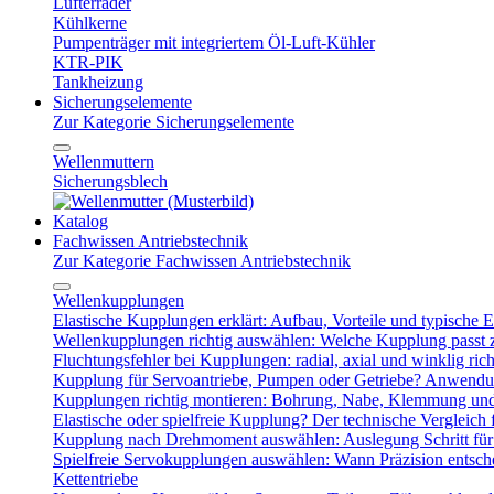
Lüfterräder
Kühlkerne
Pumpenträger mit integriertem Öl-Luft-Kühler
KTR-PIK
Tankheizung
Sicherungselemente
Zur Kategorie Sicherungselemente
Wellenmuttern
Sicherungsblech
Katalog
Fachwissen Antriebstechnik
Zur Kategorie Fachwissen Antriebstechnik
Wellenkupplungen
Elastische Kupplungen erklärt: Aufbau, Vorteile und typische Ei
Wellenkupplungen richtig auswählen: Welche Kupplung passt
Fluchtungsfehler bei Kupplungen: radial, axial und winklig ric
Kupplung für Servoantriebe, Pumpen oder Getriebe? Anwendu
Kupplungen richtig montieren: Bohrung, Nabe, Klemmung und
Elastische oder spielfreie Kupplung? Der technische Vergleich 
Kupplung nach Drehmoment auswählen: Auslegung Schritt für 
Spielfreie Servokupplungen auswählen: Wann Präzision entsche
Kettentriebe