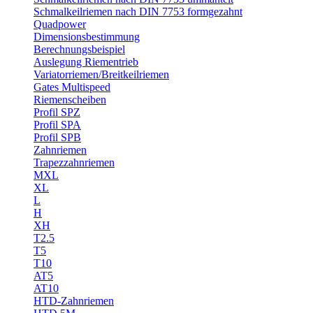
Schmalkeilriemen nach DIN 7753 formgezahnt
Quadpower
Dimensionsbestimmung
Berechnungsbeispiel
Auslegung Riementrieb
Variatorriemen/Breitkeilriemen
Gates Multispeed
Riemenscheiben
Profil SPZ
Profil SPA
Profil SPB
Zahnriemen
Trapezzahnriemen
MXL
XL
L
H
XH
T2.5
T5
T10
AT5
AT10
HTD-Zahnriemen