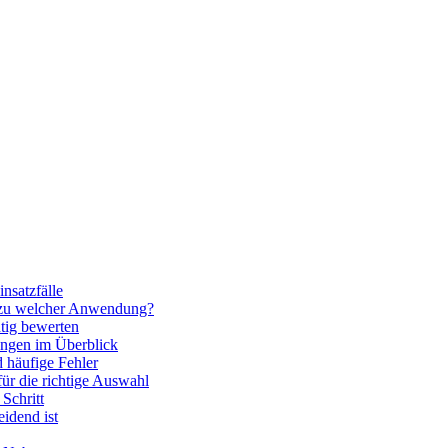
nsatzfälle
 zu welcher Anwendung?
htig bewerten
ngen im Überblick
 häufige Fehler
für die richtige Auswahl
Schritt
idend ist