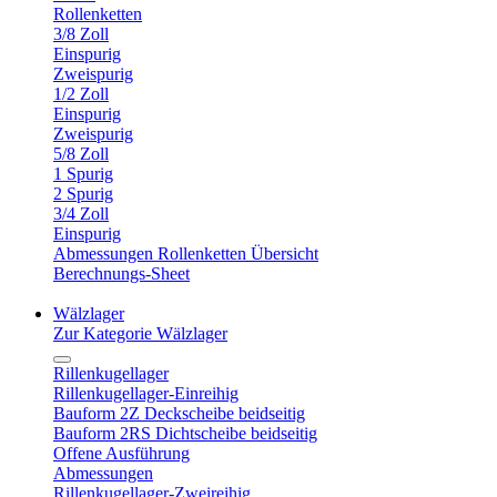
Rollenketten
3/8 Zoll
Einspurig
Zweispurig
1/2 Zoll
Einspurig
Zweispurig
5/8 Zoll
1 Spurig
2 Spurig
3/4 Zoll
Einspurig
Abmessungen Rollenketten Übersicht
Berechnungs-Sheet
Wälzlager
Zur Kategorie Wälzlager
Rillenkugellager
Rillenkugellager-Einreihig
Bauform 2Z Deckscheibe beidseitig
Bauform 2RS Dichtscheibe beidseitig
Offene Ausführung
Abmessungen
Rillenkugellager-Zweireihig