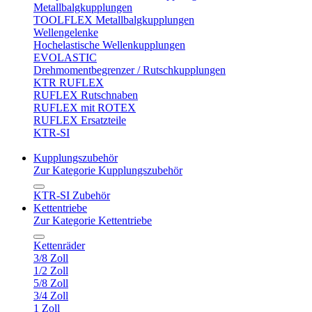
Metallbalgkupplungen
TOOLFLEX Metallbalgkupplungen
Wellengelenke
Hochelastische Wellenkupplungen
EVOLASTIC
Drehmomentbegrenzer / Rutschkupplungen
KTR RUFLEX
RUFLEX Rutschnaben
RUFLEX mit ROTEX
RUFLEX Ersatzteile
KTR-SI
Kupplungszubehör
Zur Kategorie Kupplungszubehör
KTR-SI Zubehör
Kettentriebe
Zur Kategorie Kettentriebe
Kettenräder
3/8 Zoll
1/2 Zoll
5/8 Zoll
3/4 Zoll
1 Zoll