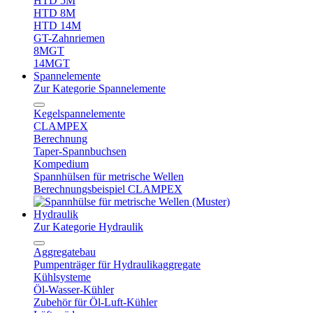
HTD 5M
HTD 8M
HTD 14M
GT-Zahnriemen
8MGT
14MGT
Spannelemente
Zur Kategorie Spannelemente
Kegelspannelemente
CLAMPEX
Berechnung
Taper-Spannbuchsen
Kompedium
Spannhülsen für metrische Wellen
Berechnungsbeispiel CLAMPEX
Hydraulik
Zur Kategorie Hydraulik
Aggregatebau
Pumpenträger für Hydraulikaggregate
Kühlsysteme
Öl-Wasser-Kühler
Zubehör für Öl-Luft-Kühler