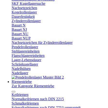
SKF Kugellagersuche
Nachsetzzeichen
Kegelrollenlager
Dauerfestigkeit
Zylinderrollenlager
Bauart N
Bauart NJ
Bauart NU
Bauart NUP
Nachsetzzeichen für Zylinderrollenlager
Pendelrollenlager
Stehlagereinheiten
Flanschlagereinheiten
Lager-Lebensdauer
Schrägkugellager
Nadelhülsen
Nadellager
Riementriebe
Zur Kategorie Riementriebe
Keilriemen
Normalkeilriemen nach DIN 2215
Schmalkeilriemen
Schmalkeilriemen nach DIN 7753 ummantelt