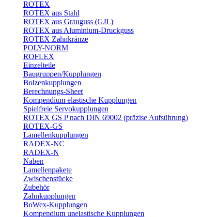
ROTEX
ROTEX aus Stahl
ROTEX aus Grauguss (GJL)
ROTEX aus Aluminium-Druckguss
ROTEX Zahnkränze
POLY-NORM
ROFLEX
Einzelteile
Baugruppen/Kupplungen
Bolzenkupplungen
Berechnungs-Sheet
Kompendium elastische Kupplungen
Spielfreie Servokupplungen
ROTEX GS P nach DIN 69002 (präzise Aufsührung)
ROTEX-GS
Lamellenkupplungen
RADEX-NC
RADEX-N
Naben
Lamellenpakete
Zwischenstücke
Zubehör
Zahnkupplungen
BoWex-Kupplungen
Kompendium unelastische Kupplungen