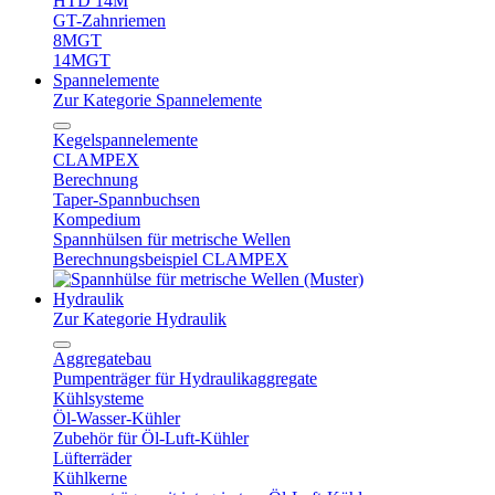
HTD 14M
GT-Zahnriemen
8MGT
14MGT
Spannelemente
Zur Kategorie Spannelemente
Kegelspannelemente
CLAMPEX
Berechnung
Taper-Spannbuchsen
Kompedium
Spannhülsen für metrische Wellen
Berechnungsbeispiel CLAMPEX
Hydraulik
Zur Kategorie Hydraulik
Aggregatebau
Pumpenträger für Hydraulikaggregate
Kühlsysteme
Öl-Wasser-Kühler
Zubehör für Öl-Luft-Kühler
Lüfterräder
Kühlkerne