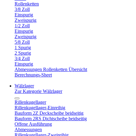
Rollenketten
3/8 Zoll
Einspurig
Zweispurig
1/2 Zoll
Einspurig
Zweispurig
5/8 Zoll
1 Spurig
2 Spurig
3/4 Zoll
Einspurig
Abmessungen Rollenketten Übersicht
Berechnungs-Sheet
Wälzlager
Zur Kategorie Wälzlager
Rillenkugellager
Rillenkugellager-Einreihig
Bauform 2Z Deckscheibe beidseitig
Bauform 2RS Dichtscheibe beidseitig
Offene Ausführung
Abmessungen
Rillenkugellager-Zweireihig