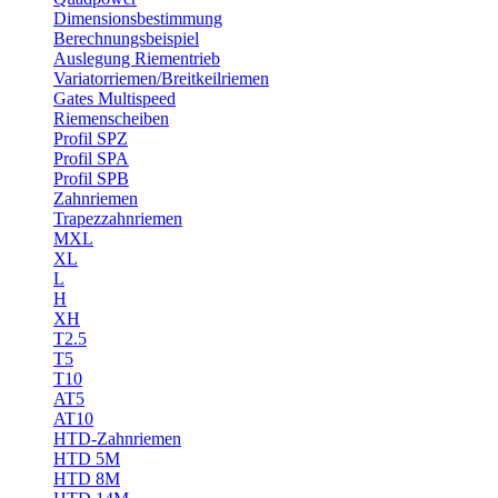
Dimensionsbestimmung
Berechnungsbeispiel
Auslegung Riementrieb
Variatorriemen/Breitkeilriemen
Gates Multispeed
Riemenscheiben
Profil SPZ
Profil SPA
Profil SPB
Zahnriemen
Trapezzahnriemen
MXL
XL
L
H
XH
T2.5
T5
T10
AT5
AT10
HTD-Zahnriemen
HTD 5M
HTD 8M