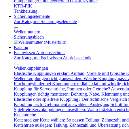
Pumpenträger mit integriertem Öl-Luft-Kühler
KTR-PIK
Tankheizung
Sicherungselemente
Zur Kategorie Sicherungselemente
Wellenmuttern
Sicherungsblech
Katalog
Fachwissen Antriebstechnik
Zur Kategorie Fachwissen Antriebstechnik
Wellenkupplungen
Elastische Kupplungen erklärt: Aufbau, Vorteile und typische Ei
Wellenkupplungen richtig auswählen: Welche Kupplung passt
Fluchtungsfehler bei Kupplungen: radial, axial und winklig ric
Kupplung für Servoantriebe, Pumpen oder Getriebe? Anwendu
Kupplungen richtig montieren: Bohrung, Nabe, Klemmung und
Elastische oder spielfreie Kupplung? Der technische Vergleich 
Kupplung nach Drehmoment auswählen: Auslegung Schritt für 
Spielfreie Servokupplungen auswählen: Wann Präzision entsche
Kettentriebe
Kettenrad zur Kette wählen: So passen Teilung, Zähnezahl u
Kettentrieb auslegen: Teilung, Zähnezahl und Übersetzung ric