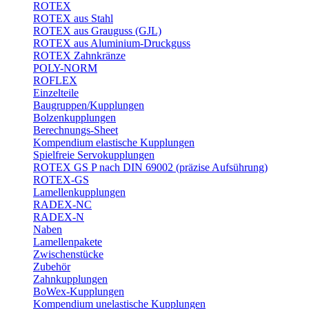
ROTEX
ROTEX aus Stahl
ROTEX aus Grauguss (GJL)
ROTEX aus Aluminium-Druckguss
ROTEX Zahnkränze
POLY-NORM
ROFLEX
Einzelteile
Baugruppen/Kupplungen
Bolzenkupplungen
Berechnungs-Sheet
Kompendium elastische Kupplungen
Spielfreie Servokupplungen
ROTEX GS P nach DIN 69002 (präzise Aufsührung)
ROTEX-GS
Lamellenkupplungen
RADEX-NC
RADEX-N
Naben
Lamellenpakete
Zwischenstücke
Zubehör
Zahnkupplungen
BoWex-Kupplungen
Kompendium unelastische Kupplungen