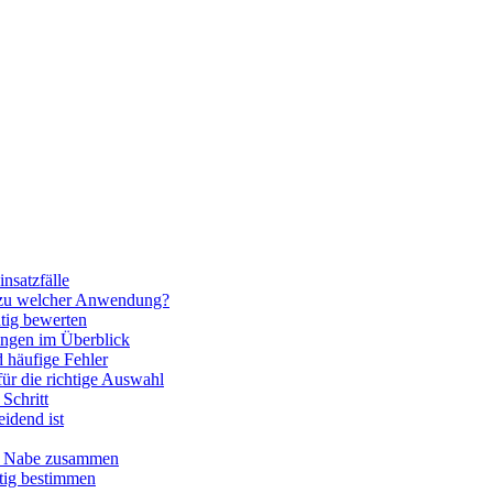
nsatzfälle
 zu welcher Anwendung?
htig bewerten
ngen im Überblick
 häufige Fehler
für die richtige Auswahl
Schritt
idend ist
nd Nabe zusammen
htig bestimmen