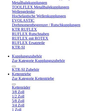
Metallbalgkupplungen
TOOLFLEX Metallbalgkupplungen
Wellengelenke
Hochelastische Wellenkupplungen
EVOLASTIC
Drehmomentbegrenzer / Rutschkupplungen
KTR RUFLEX
RUFLEX Rutschnaben
RUFLEX mit ROTEX
RUFLEX Ersatzteile
KTR-SI
Kupplungszubehör
Zur Kategorie Kupplungszubehör
KTR-SI Zubehör
Kettentriebe
Zur Kategorie Kettentriebe
Kettenräder
3/8 Zoll
1/2 Zoll
5/8 Zoll
3/4 Zoll
1 Zoll