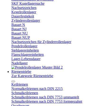
SKF Kugellagersuche
Nachsetzzeichen
Kegelrollenlager
Dauerfestigkeit
Zylinderrollenlager
Bauart N
Bauart NJ
Bauart NU
Bauart NUP
Nachsetzzeichen für Zylinderrollenlager
Pendelrollenlager
Stehlagereinheiten
Flanschlagereinheiten
Lager-Lebensdauer
Nadellager
Riementriebe
Zur Kategorie Riementriebe
Keilriemen
Normalkeilriemen nach DIN 2215
Schmalkeilriemen
Schmalkeilriemen nach DIN 7753 ummantelt
Schmalkeilriemen nach DIN 7753 formgezahnt
Quadpower