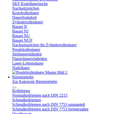
SKF Kugellagersuche
Nachsetzzeichen
Kegelrollenlager
Dauerfestigkeit
Zylinderrollenlager
Bauart N
Bauart NJ
Bauart NU
Bauart NUP
Nachsetzzeichen für Zylinderrollenlager
Pendelrollenlager
Stehlagereinheiten
Flanschlagereinheiten
Lager-Lebensdauer
Nadellager
Riementriebe
Zur Kategorie Riementriebe
Keilriemen
Normalkeilriemen nach DIN 2215
Schmalkeilriemen
Schmalkeilriemen nach DIN 7753 ummantelt
Schmalkeilriemen nach DIN 7753 formgezahnt
Quadpower