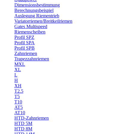
Dimensionsbestimmung
Berechnungsbeispiel
Auslegung Riementrieb
Variatorriemen/Breitkeilriemen
Gates Multispeed
Riemenscheiben
Profil SPZ
Profil SPA
Profil SPB
Zahnriemen
Trapezzahnriemen
MXL
XL
L
H
XH
T2.5
T5
T10
AT5
AT10
HTD-Zahnriemen
HTD 5M
HTD 8M