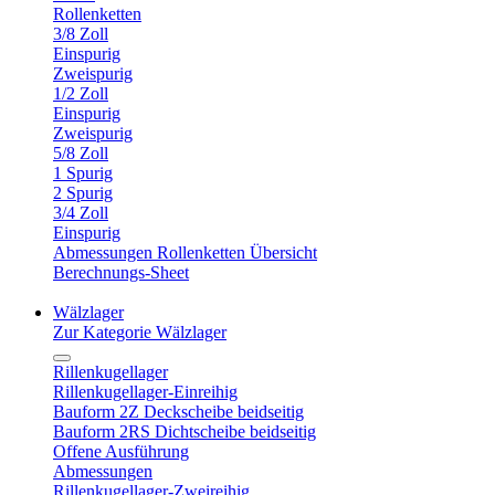
Rollenketten
3/8 Zoll
Einspurig
Zweispurig
1/2 Zoll
Einspurig
Zweispurig
5/8 Zoll
1 Spurig
2 Spurig
3/4 Zoll
Einspurig
Abmessungen Rollenketten Übersicht
Berechnungs-Sheet
Wälzlager
Zur Kategorie Wälzlager
Rillenkugellager
Rillenkugellager-Einreihig
Bauform 2Z Deckscheibe beidseitig
Bauform 2RS Dichtscheibe beidseitig
Offene Ausführung
Abmessungen
Rillenkugellager-Zweireihig