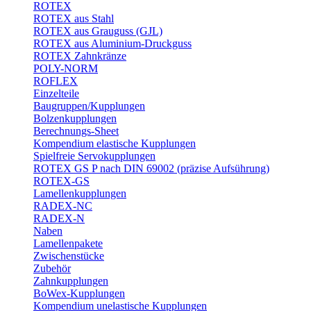
ROTEX
ROTEX aus Stahl
ROTEX aus Grauguss (GJL)
ROTEX aus Aluminium-Druckguss
ROTEX Zahnkränze
POLY-NORM
ROFLEX
Einzelteile
Baugruppen/Kupplungen
Bolzenkupplungen
Berechnungs-Sheet
Kompendium elastische Kupplungen
Spielfreie Servokupplungen
ROTEX GS P nach DIN 69002 (präzise Aufsührung)
ROTEX-GS
Lamellenkupplungen
RADEX-NC
RADEX-N
Naben
Lamellenpakete
Zwischenstücke
Zubehör
Zahnkupplungen
BoWex-Kupplungen
Kompendium unelastische Kupplungen