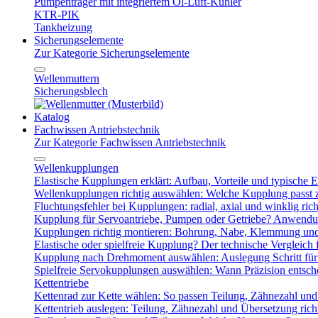
Pumpenträger mit integriertem Öl-Luft-Kühler
KTR-PIK
Tankheizung
Sicherungselemente
Zur Kategorie Sicherungselemente
Wellenmuttern
Sicherungsblech
Katalog
Fachwissen Antriebstechnik
Zur Kategorie Fachwissen Antriebstechnik
Wellenkupplungen
Elastische Kupplungen erklärt: Aufbau, Vorteile und typische Ei
Wellenkupplungen richtig auswählen: Welche Kupplung passt
Fluchtungsfehler bei Kupplungen: radial, axial und winklig ric
Kupplung für Servoantriebe, Pumpen oder Getriebe? Anwendu
Kupplungen richtig montieren: Bohrung, Nabe, Klemmung und
Elastische oder spielfreie Kupplung? Der technische Vergleich 
Kupplung nach Drehmoment auswählen: Auslegung Schritt für 
Spielfreie Servokupplungen auswählen: Wann Präzision entsche
Kettentriebe
Kettenrad zur Kette wählen: So passen Teilung, Zähnezahl u
Kettentrieb auslegen: Teilung, Zähnezahl und Übersetzung ric