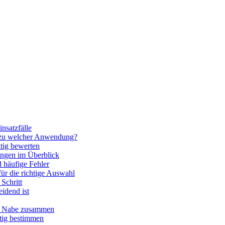
nsatzfälle
 zu welcher Anwendung?
htig bewerten
ngen im Überblick
 häufige Fehler
für die richtige Auswahl
Schritt
idend ist
nd Nabe zusammen
htig bestimmen