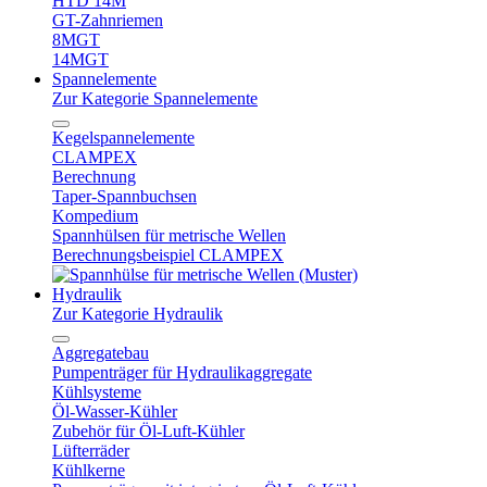
HTD 14M
GT-Zahnriemen
8MGT
14MGT
Spannelemente
Zur Kategorie Spannelemente
Kegelspannelemente
CLAMPEX
Berechnung
Taper-Spannbuchsen
Kompedium
Spannhülsen für metrische Wellen
Berechnungsbeispiel CLAMPEX
Hydraulik
Zur Kategorie Hydraulik
Aggregatebau
Pumpenträger für Hydraulikaggregate
Kühlsysteme
Öl-Wasser-Kühler
Zubehör für Öl-Luft-Kühler
Lüfterräder
Kühlkerne