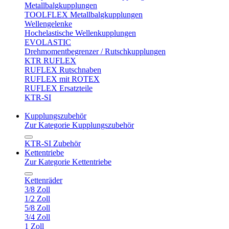
Metallbalgkupplungen
TOOLFLEX Metallbalgkupplungen
Wellengelenke
Hochelastische Wellenkupplungen
EVOLASTIC
Drehmomentbegrenzer / Rutschkupplungen
KTR RUFLEX
RUFLEX Rutschnaben
RUFLEX mit ROTEX
RUFLEX Ersatzteile
KTR-SI
Kupplungszubehör
Zur Kategorie Kupplungszubehör
KTR-SI Zubehör
Kettentriebe
Zur Kategorie Kettentriebe
Kettenräder
3/8 Zoll
1/2 Zoll
5/8 Zoll
3/4 Zoll
1 Zoll