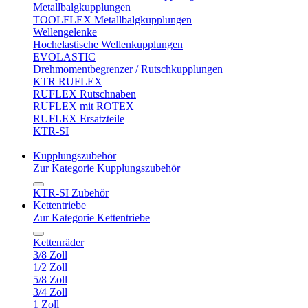
Metallbalgkupplungen
TOOLFLEX Metallbalgkupplungen
Wellengelenke
Hochelastische Wellenkupplungen
EVOLASTIC
Drehmomentbegrenzer / Rutschkupplungen
KTR RUFLEX
RUFLEX Rutschnaben
RUFLEX mit ROTEX
RUFLEX Ersatzteile
KTR-SI
Kupplungszubehör
Zur Kategorie Kupplungszubehör
KTR-SI Zubehör
Kettentriebe
Zur Kategorie Kettentriebe
Kettenräder
3/8 Zoll
1/2 Zoll
5/8 Zoll
3/4 Zoll
1 Zoll