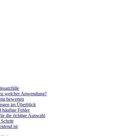
nsatzfälle
 zu welcher Anwendung?
htig bewerten
ngen im Überblick
 häufige Fehler
für die richtige Auswahl
Schritt
idend ist