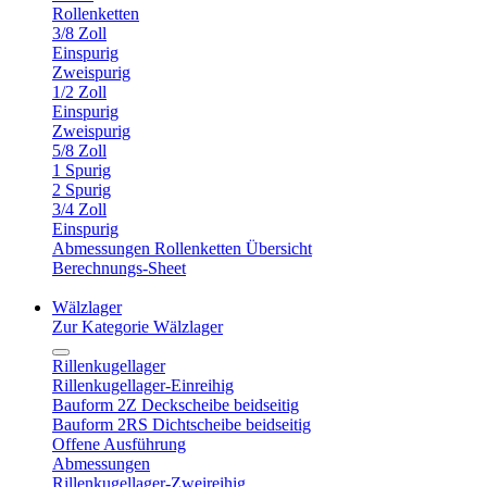
Rollenketten
3/8 Zoll
Einspurig
Zweispurig
1/2 Zoll
Einspurig
Zweispurig
5/8 Zoll
1 Spurig
2 Spurig
3/4 Zoll
Einspurig
Abmessungen Rollenketten Übersicht
Berechnungs-Sheet
Wälzlager
Zur Kategorie Wälzlager
Rillenkugellager
Rillenkugellager-Einreihig
Bauform 2Z Deckscheibe beidseitig
Bauform 2RS Dichtscheibe beidseitig
Offene Ausführung
Abmessungen
Rillenkugellager-Zweireihig