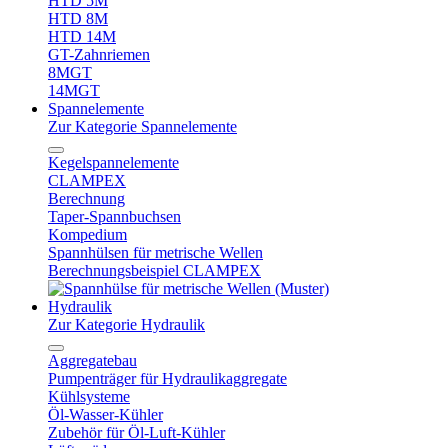
HTD 5M
HTD 8M
HTD 14M
GT-Zahnriemen
8MGT
14MGT
Spannelemente
Zur Kategorie Spannelemente
Kegelspannelemente
CLAMPEX
Berechnung
Taper-Spannbuchsen
Kompedium
Spannhülsen für metrische Wellen
Berechnungsbeispiel CLAMPEX
Hydraulik
Zur Kategorie Hydraulik
Aggregatebau
Pumpenträger für Hydraulikaggregate
Kühlsysteme
Öl-Wasser-Kühler
Zubehör für Öl-Luft-Kühler